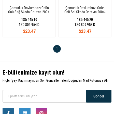
Çamurluk Davlumbazı Önün
Çamurluk Davlumbazı Önün
Önü Sağ Skoda Octavıa 2004-
Önü Sol Skoda Octavıa 2004-
2009 1Z0809954D
2009 1Z0809953D
185 445 10
185 445 20
1Z0 809 954 D
1Z0 809 953 D
$23.47
$23.47
1
E-bültenimize kayıt olun!
Hiçbir Şeyi Kaçırmayın: En Son Güncellemeleri Doğrudan Mail Kutunuza Alın
Gönder