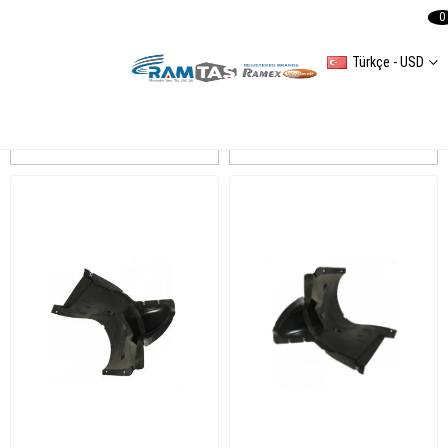
0
Türkçe - USD
Octavia (1Z3) Camurluk Davlumbaz
Sıralama
Filtreleme