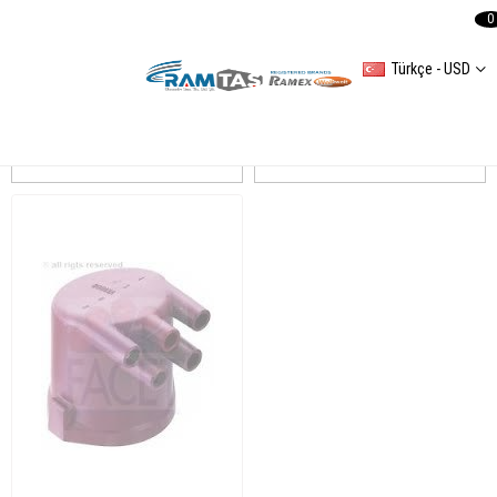
0
Türkçe - USD
SEAT ÜNİVERSAL
Sıralama
Filtreleme