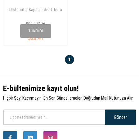
Distribütor Kapagı - Seat Terra
909 2 8176
FIAT 9915391
TÜKENDI
$26.41
1
E-bültenimize kayıt olun!
Hiçbir Şeyi Kaçırmayın: En Son Güncellemeleri Doğrudan Mail Kutunuza Alın
Gönder