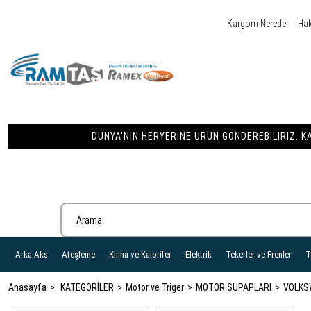
Kargom Nerede
Ha
DÜNYA'NIN HERYERINE ÜRÜN GÖNDEREBILIRIZ. KA
Arka Aks
Ateşleme
Klima ve Kalorifer
Elektrik
Tekerler ve Frenler
T
Anasayfa
KATEGORİLER
Motor ve Triger
MOTOR SUPAPLARI
VOLKS