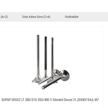
 (A>Z)
Ürün Adına Göre (Z<A)
Stoktakiler
SUPAP EKSOZ LT 28D/31D 35D/40D 5 Silindirli Diesel 31,20X8X104,6-45°