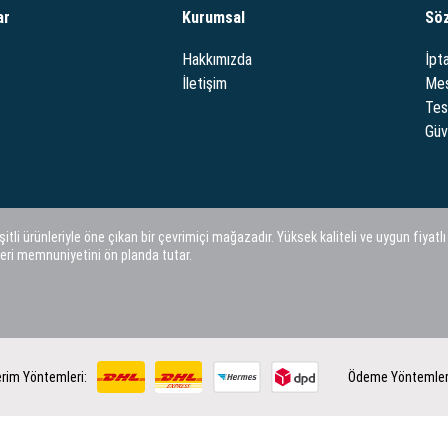
ar
Kurumsal
Sö
Hakkımızda
İpta
İletişim
Mes
Tes
Güve
i ürünleriyle öne çıkan bir çevrimiçi mağazadır. Yüksek kaliteli ve uygun fiyatlı
eri memnuniyetini ön planda tutar.
rim Yöntemleri:
Ödeme Yöntemler