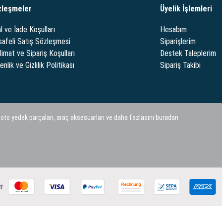
zleşmeler
Üyelik İşlemleri
l ve İade Koşulları
Hesabım
afeli Satış Sözleşmesi
Siparişlerim
limat ve Sipariş Koşulları
Destek Taleplerim
nlik ve Gizlilik Politikası
Sipariş Takibi
 oto yedek parçaları, araç aksesuarları ve daha fazlasını buradan
i: