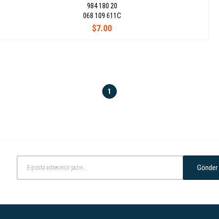
984 180 20
068 109 611C
$7.00
1
Gönder