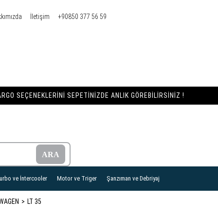
kkımızda
İletişim
+90850 377 56 59
RGO SEÇENEKLERINI SEPETINIZDE ANLIK GÖREBILIRSINIZ !
urbo ve İntercooler
Motor ve Triger
Şanzıman ve Debriyaj
WAGEN
LT 35