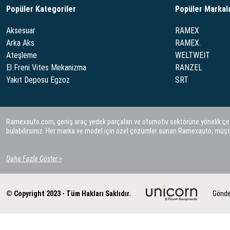
Popüler Kategoriler
Popüler Markal
Aksesuar
RAMEX
Arka Aks
RAMEX.
Ateşleme
WELTWEIT
El Freni Vites Mekanizma
RANZEL
Yakıt Deposu Egzoz
SRT
Ramexauto.com, geniş araç yedek parçaları ve otomotiv sektörüne yönelik çeşitl
bulabilirsiniz. Her marka ve model için özel çözümler sunan Ramexauto, müşt
Daha Fazla Göster >
© Copyright 2023 - Tüm Hakları Saklıdır.
Gönde