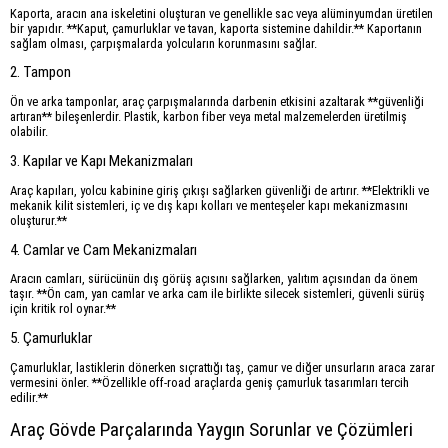
Kaporta, aracın ana iskeletini oluşturan ve genellikle sac veya alüminyumdan üretilen
bir yapıdır. **Kaput, çamurluklar ve tavan, kaporta sistemine dahildir.** Kaportanın
sağlam olması, çarpışmalarda yolcuların korunmasını sağlar.
2. Tampon
Ön ve arka tamponlar, araç çarpışmalarında darbenin etkisini azaltarak **güvenliği
artıran** bileşenlerdir. Plastik, karbon fiber veya metal malzemelerden üretilmiş
olabilir.
3. Kapılar ve Kapı Mekanizmaları
Araç kapıları, yolcu kabinine giriş çıkışı sağlarken güvenliği de artırır. **Elektrikli ve
mekanik kilit sistemleri, iç ve dış kapı kolları ve menteşeler kapı mekanizmasını
oluşturur.**
4. Camlar ve Cam Mekanizmaları
Aracın camları, sürücünün dış görüş açısını sağlarken, yalıtım açısından da önem
taşır. **Ön cam, yan camlar ve arka cam ile birlikte silecek sistemleri, güvenli sürüş
için kritik rol oynar.**
5. Çamurluklar
Çamurluklar, lastiklerin dönerken sıçrattığı taş, çamur ve diğer unsurların araca zarar
vermesini önler. **Özellikle off-road araçlarda geniş çamurluk tasarımları tercih
edilir.**
Araç Gövde Parçalarında Yaygın Sorunlar ve Çözümleri