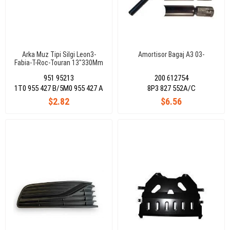
Arka Muz Tipi Silgi Leon3-
Amortisor Bagaj A3 03-
Fabia-T-Roc-Touran 13"330Mm
951 95213
200 612754
1T0 955 427 B/5M0 955 427 A
8P3 827 552A/C
$2.82
$6.56