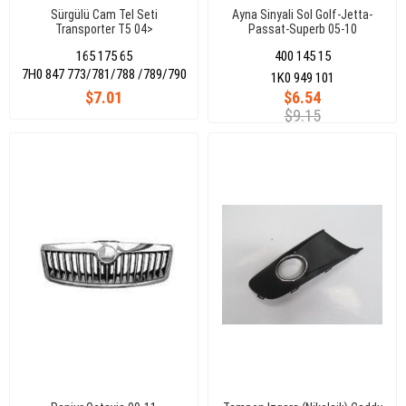
Sürgülü Cam Tel Seti
Ayna Sinyali Sol Golf-Jetta-
Transporter T5 04>
Passat-Superb 05-10
7H0847788A
165 175 65
400 145 15
7H0 847 773/781/788 /789/790
1K0 949 101
$7.01
$6.54
$9.15