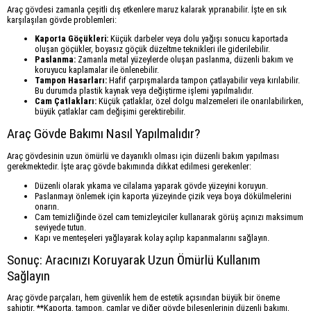
Araç gövdesi zamanla çeşitli dış etkenlere maruz kalarak yıpranabilir. İşte en sık
karşılaşılan gövde problemleri:
Kaporta Göçükleri:
Küçük darbeler veya dolu yağışı sonucu kaportada
oluşan göçükler, boyasız göçük düzeltme teknikleri ile giderilebilir.
Paslanma:
Zamanla metal yüzeylerde oluşan paslanma, düzenli bakım ve
koruyucu kaplamalar ile önlenebilir.
Tampon Hasarları:
Hafif çarpışmalarda tampon çatlayabilir veya kırılabilir.
Bu durumda plastik kaynak veya değiştirme işlemi yapılmalıdır.
Cam Çatlakları:
Küçük çatlaklar, özel dolgu malzemeleri ile onarılabilirken,
büyük çatlaklar cam değişimi gerektirebilir.
Araç Gövde Bakımı Nasıl Yapılmalıdır?
Araç gövdesinin uzun ömürlü ve dayanıklı olması için düzenli bakım yapılması
gerekmektedir. İşte araç gövde bakımında dikkat edilmesi gerekenler:
Düzenli olarak yıkama ve cilalama yaparak gövde yüzeyini koruyun.
Paslanmayı önlemek için kaporta yüzeyinde çizik veya boya dökülmelerini
onarın.
Cam temizliğinde özel cam temizleyiciler kullanarak görüş açınızı maksimum
seviyede tutun.
Kapı ve menteşeleri yağlayarak kolay açılıp kapanmalarını sağlayın.
Sonuç: Aracınızı Koruyarak Uzun Ömürlü Kullanım
Sağlayın
Araç gövde parçaları, hem güvenlik hem de estetik açısından büyük bir öneme
sahiptir. **Kaporta, tampon, camlar ve diğer gövde bileşenlerinin düzenli bakımı,