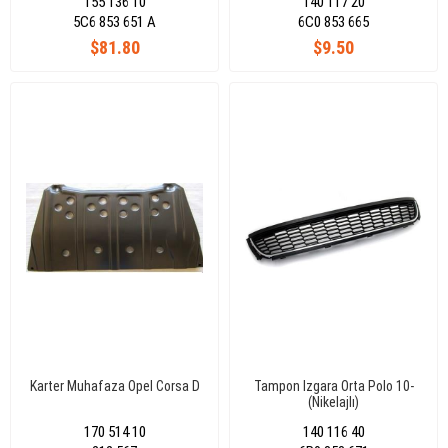
155 136 10
140 117 20
5C6 853 651 A
6C0 853 665
$81.80
$9.50
Karter Muhafaza Opel Corsa D
Tampon Izgara Orta Polo 10-
(Nikelajlı)
170 514 10
140 116 40