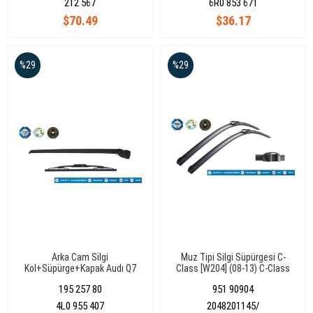
212 567
6R0 853 671
$70.49
$36.17
%29
%29
Arka Cam Silgi
Muz Tipi Silgi Süpürgesi C-
Kol+Süpürge+Kapak Audı Q7
Class [W204] (08-13) C-Class
330 Mm 06-15
Coupe [C204] (11-13) 24"+24"
195 257 80
951 90904
(600Mm+600Mm)
4L0 955 407
2048201145/