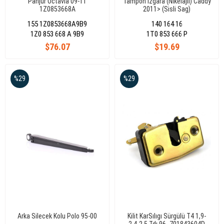
Panjur Octavia 09-11
Tampon Izgara (Nikelajlı) Caddy
1Z0853668A
2011> (Sisli Sag)
155 1Z0853668A9B9
140 164 16
1Z0 853 668 A 9B9
1T0 853 666 P
$76.07
$19.69
%29
%29
Arka Silecek Kolu Polo 95-00
Kilit KarSılıgı Sürgülü T4 1,9-