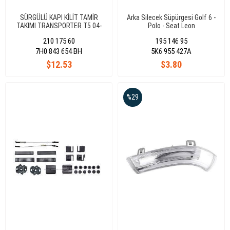
SÜRGÜLÜ KAPI KİLİT TAMİR
Arka Silecek Süpürgesi Golf 6 -
TAKIMI TRANSPORTER T5 04-
Polo - Seat Leon
CADDY III 04-
210 175 60
195 146 95
7H0 843 654 BH
5K6 955 427A
$12.53
$3.80
%29