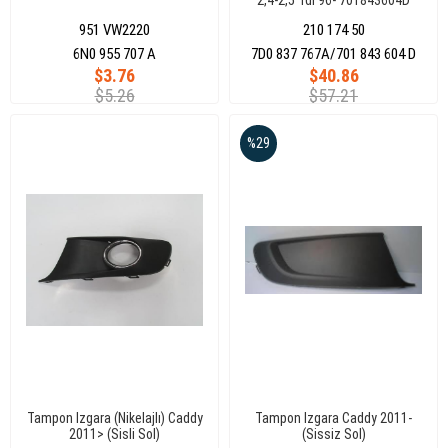
2,4-2,5 Tdı 96- 701843604D
951 VW2220
210 174 50
6N0 955 707 A
7D0 837 767A/701 843 604 D
$3.76
$40.86
$5.26
$57.21
%29
Tampon Izgara (Nikelajlı) Caddy
Tampon Izgara Caddy 2011-
2011> (Sisli Sol)
(Sissiz Sol)