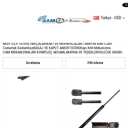
0
Türkçe - USD
Gövde
Komple Panel
Kapı Bantları
KAPUT BAGAJ KAPAKLARI
KARLIK(SPOYLER)
TAMPON
TAMPON IZGARALARI
TAMPON BRAKETLERI
PANJUR IZGARALARI
MUHTELIF GÖVDE PARÇALARI
KARTER MUHAFAZALARI
TAMPON BANTLARI
Camurluk Davlumbaz
BAGAJ VE KAPUT AMORTISÖRÜ
Kapı Kilit Mekanizma
CAM MEKANIZMALARI KOMPLE
IÇ AKSAMLAR
AYNA VE YEDEKLERI
SILECEK GRUBU
Sıralama
Filtreleme