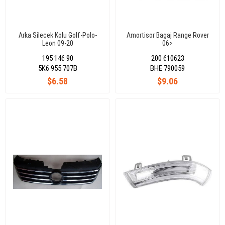
Arka Silecek Kolu Golf-Polo-
Amortisor Bagaj Range Rover
Leon 09-20
06>
195 146 90
200 610623
5K6 955 707B
BHE 790059
$6.58
$9.06