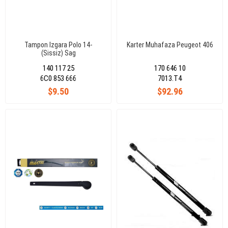
Tampon Izgara Polo 14-
Karter Muhafaza Peugeot 406
(Sissiz) Sag
140 117 25
170 646 10
6C0 853 666
7013.T4
$9.50
$92.96