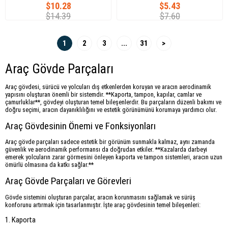
$10.28
$5.43
$14.39
$7.60
1
2
3
...
31
>
Araç Gövde Parçaları
Araç gövdesi, sürücü ve yolcuları dış etkenlerden koruyan ve aracın aerodinamik
yapısını oluşturan önemli bir sistemdir. **Kaporta, tampon, kapılar, camlar ve
çamurluklar**, gövdeyi oluşturan temel bileşenlerdir. Bu parçaların düzenli bakımı ve
doğru seçimi, aracın dayanıklılığını ve estetik görünümünü korumaya yardımcı olur.
Araç Gövdesinin Önemi ve Fonksiyonları
Araç gövde parçaları sadece estetik bir görünüm sunmakla kalmaz, aynı zamanda
güvenlik ve aerodinamik performansı da doğrudan etkiler. **Kazalarda darbeyi
emerek yolcuların zarar görmesini önleyen kaporta ve tampon sistemleri, aracın uzun
ömürlü olmasına da katkı sağlar.**
Araç Gövde Parçaları ve Görevleri
Gövde sistemini oluşturan parçalar, aracın korunmasını sağlamak ve sürüş
konforunu artırmak için tasarlanmıştır. İşte araç gövdesinin temel bileşenleri:
1. Kaporta