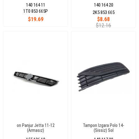
140 164 11
140 164 20
1T0 853 665P
2K5 853 665
$19.69
$8.68
$12.16
on Panjur Jetta 11-12
Tampon Izgara Polo 14-
(Armasız)
(Sissiz) Sol