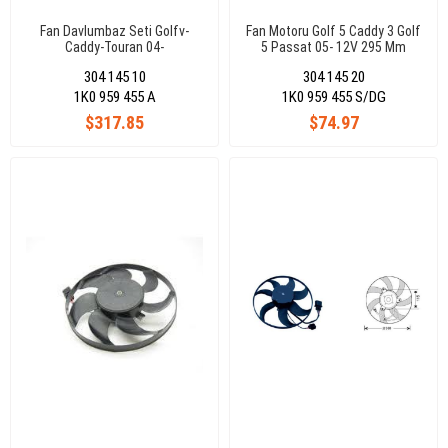
Fan Davlumbaz Seti Golfv-
Fan Motoru Golf 5 Caddy 3 Golf
Caddy-Touran 04-
5 Passat 05- 12V 295 Mm
304 145 10
304 145 20
1K0 959 455 A
1K0 959 455 S/DG
$317.85
$74.97