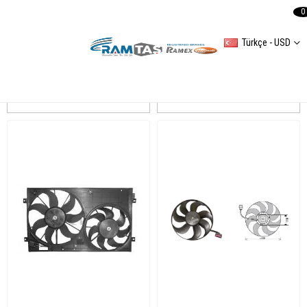
0
Türkçe - USD
GOLF V
Sıralama
Filtreleme