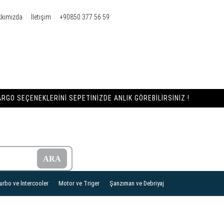
kkımızda
İletişim
+90850 377 56 59
RGO SEÇENEKLERINI SEPETINIZDE ANLIK GÖREBILIRSINIZ !
urbo ve İntercooler
Motor ve Triger
Şanzıman ve Debriyaj