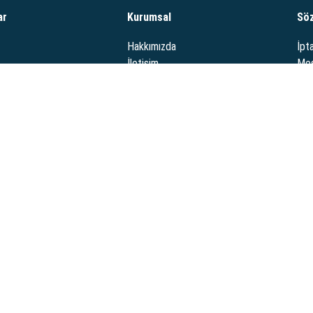
ar
Kurumsal
Sö
Hakkımızda
İpta
İletişim
Mes
Tes
Güve
i ürünleriyle öne çıkan bir çevrimiçi mağazadır. Yüksek kaliteli ve uygun fiyatlı
eri memnuniyetini ön planda tutar.
rim Yöntemleri:
Ödeme Yöntemler