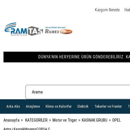
Kargom Nerede
Ha
DÜNYA'NIN HERYERINE ÜRÜN GÖNDEREBILIRIZ. KA
Arka Aks
Ateşleme
Klima ve Kalorifer
Elektrik
Tekerler ve Frenler
T
Anasayfa
KATEGORİLER
Motor ve Triger
KASNAK GRUBU
OPEL
Astra j Kasnak
Movano
CORSA C