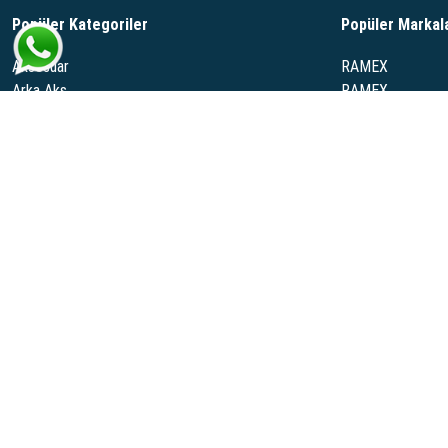
Popüler Kategoriler
Popüler Markal
Aksesuar
RAMEX
Arka Aks
RAMEX.
Ateşleme
WELTWEIT
El Freni Vites Mekanizma
RANZEL
Yakıt Deposu Egzoz
SRT
Ramexauto.com, geniş araç yedek parçaları ve otomotiv sektörüne yönelik çeşitl
bulabilirsiniz. Her marka ve model için özel çözümler sunan Ramexauto, müşt
Daha Fazla Göster >
© Copyright 2023 - Tüm Hakları Saklıdır.
Gönde