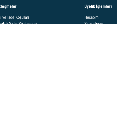
zleşmeler
Üyelik İşlemleri
l ve İade Koşulları
Hesabım
afeli Satış Sözleşmesi
Siparişlerim
limat ve Sipariş Koşulları
Destek Taleplerim
nlik ve Gizlilik Politikası
Sipariş Takibi
 oto yedek parçaları, araç aksesuarları ve daha fazlasını buradan
i: