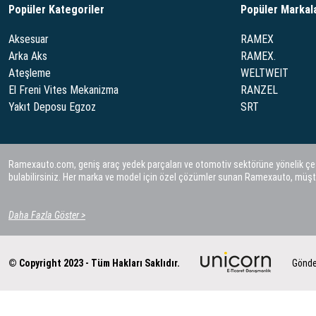
Popüler Kategoriler
Popüler Markal
Aksesuar
RAMEX
Arka Aks
RAMEX.
Ateşleme
WELTWEIT
El Freni Vites Mekanizma
RANZEL
Yakıt Deposu Egzoz
SRT
Ramexauto.com, geniş araç yedek parçaları ve otomotiv sektörüne yönelik çeşitl
bulabilirsiniz. Her marka ve model için özel çözümler sunan Ramexauto, müşt
Daha Fazla Göster >
© Copyright 2023 - Tüm Hakları Saklıdır.
Gönde