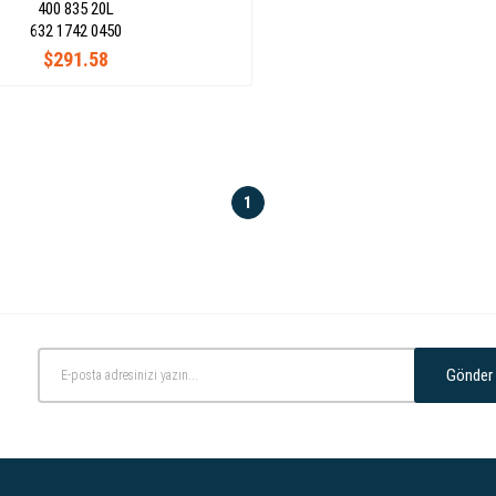
400 835 20L
632 1742 0450
$291.58
1
Gönder