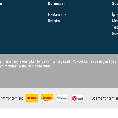
ar
Kurumsal
Sö
Hakkımızda
İpta
İletişim
Mes
Tes
Güve
i ürünleriyle öne çıkan bir çevrimiçi mağazadır. Yüksek kaliteli ve uygun fiyatlı
eri memnuniyetini ön planda tutar.
rim Yöntemleri:
Ödeme Yöntemler