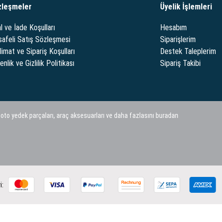
zleşmeler
Üyelik İşlemleri
l ve İade Koşulları
Hesabım
afeli Satış Sözleşmesi
Siparişlerim
limat ve Sipariş Koşulları
Destek Taleplerim
nlik ve Gizlilik Politikası
Sipariş Takibi
 oto yedek parçaları, araç aksesuarları ve daha fazlasını buradan
i: