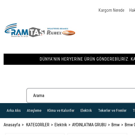
Kargom Nerede
Ha
DÜNYA'NIN HERYERINE ÜRÜN GÖNDEREBILIRIZ. KA
Arka Aks
Ateşleme
Klima ve Kalorifer
Elektrik
Tekerler ve Frenler
T
Anasayfa
KATEGORİLER
Elektrik
AYDINLATMA GRUBU
Bmw
Bmw 