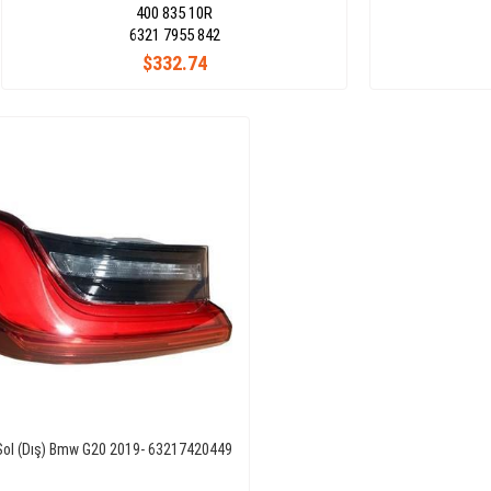
400 835 10R
6321 7955 842
$332.74
ol (Dış) Bmw G20 2019- 63217420449