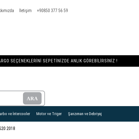
kkımızda
İletişim
+90850 377 56 59
RGO SEÇENEKLERINI SEPETINIZDE ANLIK GÖREBILIRSINIZ !
urbo ve İntercooler
Motor ve Triger
Şanzıman ve Debriyaj
G20 2018