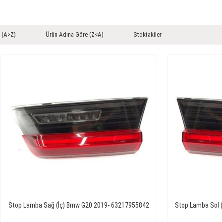
 (A>Z)
Ürün Adına Göre (Z<A)
Stoktakiler
Stop Lamba Sağ (İç) Bmw G20 2019- 63217955842
Stop Lamba Sol 