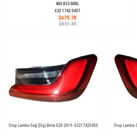
400 835 00RL
632 1742 0457
$675.78
$851.49
Stop Lamba Sağ (Dış) Bmw G20 2019- 63217420450
Stop Lamba S