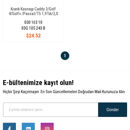
Krank Kasnagı Caddy 3/Golf
4/Golfv /Passat/T5 1,9Tdı/2,0
Tdı (5Pk+4Pk)
030 163 10
03G 105 243 B
$24.52
1
E-bültenimize kayıt olun!
Hiçbir Şeyi Kaçırmayın: En Son Güncellemeleri Doğrudan Mail Kutunuza Alın
Gönder