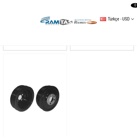
0
Türkçe - USD
CADDY III
Sıralama
Filtreleme