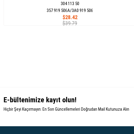
304 113 50
357 919 506A/3A0 919 506
$28.42
$39.79
E-bültenimize kayıt olun!
Hiçbir Şeyi Kaçırmayın: En Son Güncellemeleri Doğrudan Mail Kutunuza Alın