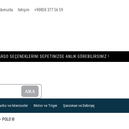
kkımızda
İletişim
+90850 377 56 59
RGO SEÇENEKLERINI SEPETINIZDE ANLIK GÖREBILIRSINIZ !
urbo ve İntercooler
Motor ve Triger
Şanzıman ve Debriyaj
POLO III