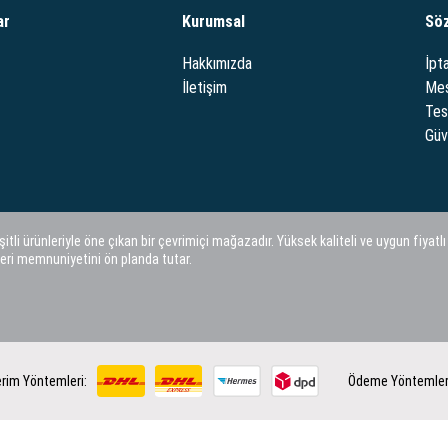
ar
Kurumsal
Sö
Hakkımızda
İpta
İletişim
Mes
Tes
Güve
i ürünleriyle öne çıkan bir çevrimiçi mağazadır. Yüksek kaliteli ve uygun fiyatlı
eri memnuniyetini ön planda tutar.
rim Yöntemleri:
Ödeme Yöntemler