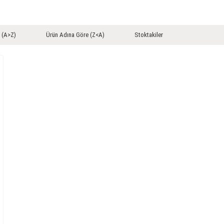
 (A>Z)
Ürün Adına Göre (Z<A)
Stoktakiler