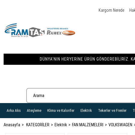
Kargom Nerede
Ha
DÜNYA'NIN HERYERINE ÜRÜN GÖNDEREBILIRIZ. KA
Arka Aks
Ateşleme
Klima ve Kalorifer
Elektrik
Tekerler ve Frenler
T
Anasayfa
KATEGORİLER
Elektrik
FAN MALZEMELERI
VOLKSWAGEN