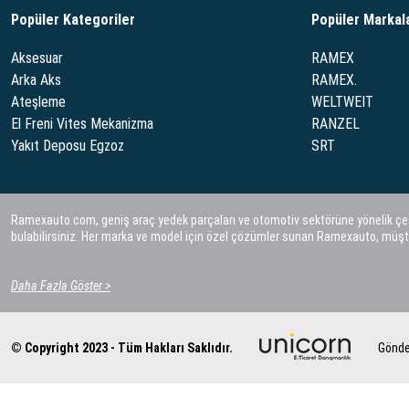
Popüler Kategoriler
Popüler Markal
Aksesuar
RAMEX
Arka Aks
RAMEX.
Ateşleme
WELTWEIT
El Freni Vites Mekanizma
RANZEL
Yakıt Deposu Egzoz
SRT
Ramexauto.com, geniş araç yedek parçaları ve otomotiv sektörüne yönelik çeşitl
bulabilirsiniz. Her marka ve model için özel çözümler sunan Ramexauto, müşt
Daha Fazla Göster >
© Copyright 2023 - Tüm Hakları Saklıdır.
Gönde