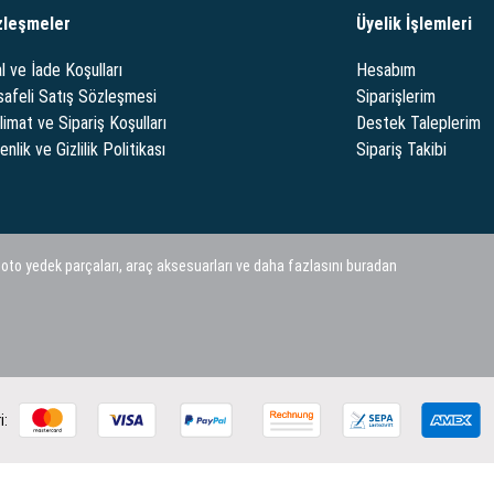
zleşmeler
Üyelik İşlemleri
l ve İade Koşulları
Hesabım
afeli Satış Sözleşmesi
Siparişlerim
limat ve Sipariş Koşulları
Destek Taleplerim
nlik ve Gizlilik Politikası
Sipariş Takibi
 oto yedek parçaları, araç aksesuarları ve daha fazlasını buradan
i: