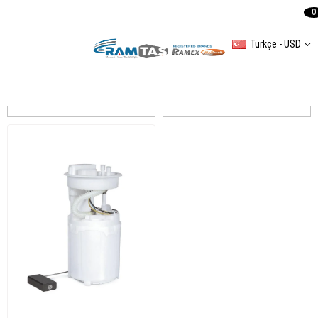
0
Türkçe - USD
POLO IV
Sıralama
Filtreleme