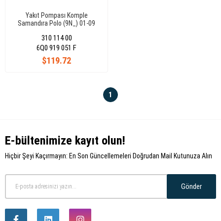
Yakıt Pompası Komple
Samandıra Polo (9N_) 01-09
310 114 00
6Q0 919 051 F
$119.72
1
E-bültenimize kayıt olun!
Hiçbir Şeyi Kaçırmayın: En Son Güncellemeleri Doğrudan Mail Kutunuza Alın
Gönder