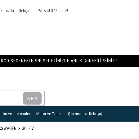
kkımızda
İletişim
+90850 377 56 59
RGO SEÇENEKLERINI SEPETINIZDE ANLIK GÖREBILIRSINIZ !
urbo ve İntercooler
Motor ve Triger
Şanzıman ve Debriyaj
KSWAGEN
GOLF V