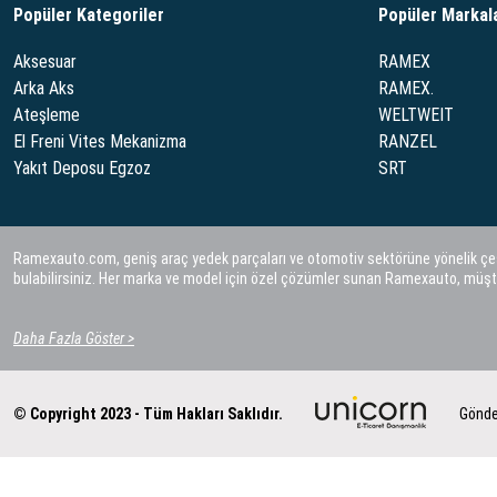
Popüler Kategoriler
Popüler Markal
Aksesuar
RAMEX
Arka Aks
RAMEX.
Ateşleme
WELTWEIT
El Freni Vites Mekanizma
RANZEL
Yakıt Deposu Egzoz
SRT
Ramexauto.com, geniş araç yedek parçaları ve otomotiv sektörüne yönelik çeşitl
bulabilirsiniz. Her marka ve model için özel çözümler sunan Ramexauto, müşt
Daha Fazla Göster >
© Copyright 2023 - Tüm Hakları Saklıdır.
Gönde