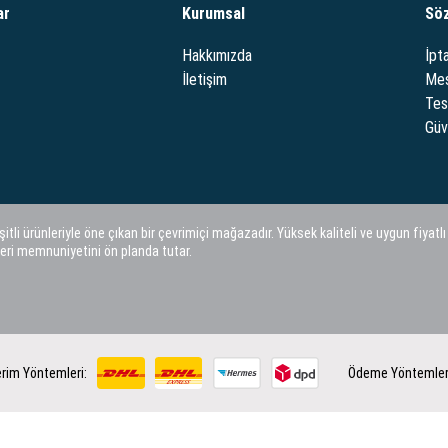
ar
Kurumsal
Sö
Hakkımızda
İpta
İletişim
Mes
Tes
Güve
i ürünleriyle öne çıkan bir çevrimiçi mağazadır. Yüksek kaliteli ve uygun fiyatlı
eri memnuniyetini ön planda tutar.
rim Yöntemleri:
Ödeme Yöntemler