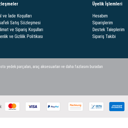
zleşmeler
Üyelik İşlemleri
l ve İade Koşulları
Hesabım
afeli Satış Sözleşmesi
Siparişlerim
limat ve Sipariş Koşulları
Destek Taleplerim
nlik ve Gizlilik Politikası
Sipariş Takibi
 oto yedek parçaları, araç aksesuarları ve daha fazlasını buradan
i: