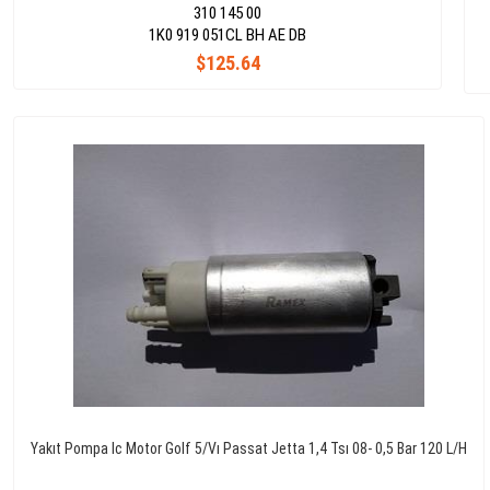
310 145 00
1K0 919 051CL BH AE DB
$125.64
Yakıt Pompa Ic Motor Golf 5/Vı Passat Jetta 1,4 Tsı 08- 0,5 Bar 120 L/H