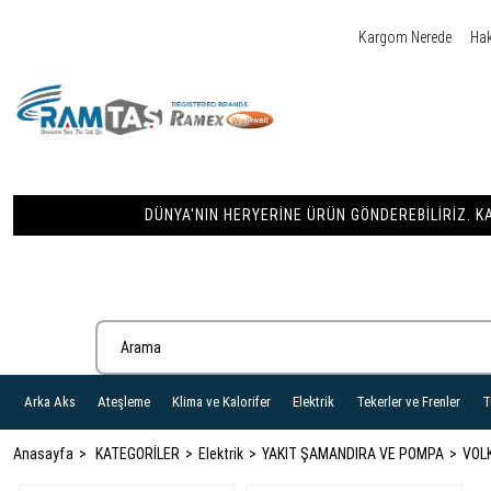
Kargom Nerede
Ha
DÜNYA'NIN HERYERINE ÜRÜN GÖNDEREBILIRIZ. KA
Arka Aks
Ateşleme
Klima ve Kalorifer
Elektrik
Tekerler ve Frenler
T
Anasayfa
KATEGORİLER
Elektrik
YAKIT ŞAMANDIRA VE POMPA
VOL