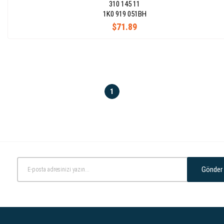
310 145 11
1K0 919 051BH
$71.89
1
Gönder