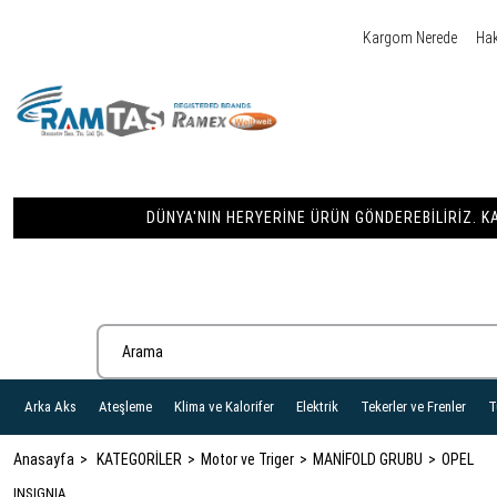
Kargom Nerede
Ha
DÜNYA'NIN HERYERINE ÜRÜN GÖNDEREBILIRIZ. KA
Arka Aks
Ateşleme
Klima ve Kalorifer
Elektrik
Tekerler ve Frenler
T
Anasayfa
KATEGORİLER
Motor ve Triger
MANİFOLD GRUBU
OPEL
INSIGNIA