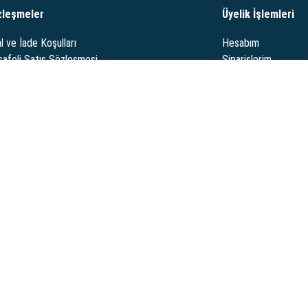
zleşmeler
Üyelik İşlemleri
l ve İade Koşulları
Hesabım
afeli Satış Sözleşmesi
Siparişlerim
limat ve Sipariş Koşulları
Destek Taleplerim
nlik ve Gizlilik Politikası
Sipariş Takibi
 oto yedek parçaları, araç aksesuarları ve daha fazlasını buradan
i: