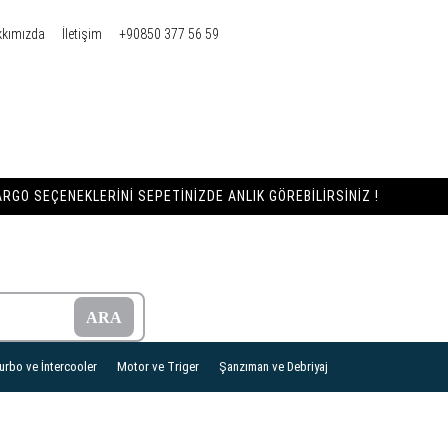
kkımızda
İletişim
+90850 377 56 59
RGO SEÇENEKLERINI SEPETINIZDE ANLIK GÖREBILIRSINIZ !
urbo ve İntercooler
Motor ve Triger
Şanzıman ve Debriyaj