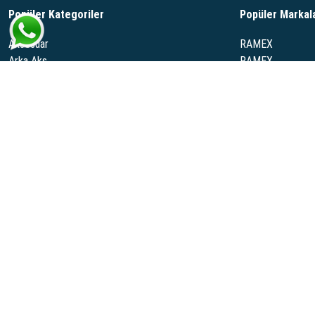
Popüler Kategoriler
Popüler Markal
Aksesuar
RAMEX
Arka Aks
RAMEX.
Ateşleme
WELTWEIT
El Freni Vites Mekanizma
RANZEL
Yakıt Deposu Egzoz
SRT
Ramexauto.com, geniş araç yedek parçaları ve otomotiv sektörüne yönelik çeşitl
bulabilirsiniz. Her marka ve model için özel çözümler sunan Ramexauto, müşt
Daha Fazla Göster >
© Copyright 2023 - Tüm Hakları Saklıdır.
Gönde