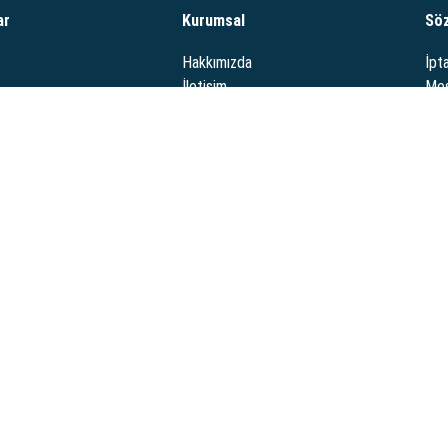
ar
Kurumsal
Sö
Hakkımızda
İpta
İletişim
Mes
Tes
Güve
i ürünleriyle öne çıkan bir çevrimiçi mağazadır. Yüksek kaliteli ve uygun fiyatlı
eri memnuniyetini ön planda tutar.
rim Yöntemleri:
Ödeme Yöntemler