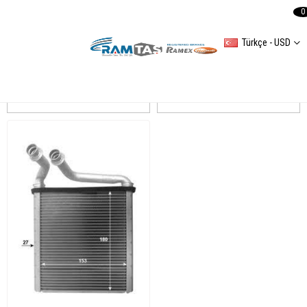
0
Türkçe - USD
PASSAT B6
Sıralama
Filtreleme