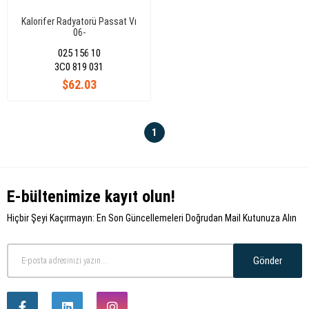
Kalorifer Radyatorü Passat Vı
06-
025 156 10
3C0 819 031
$62.03
1
E-bültenimize kayıt olun!
Hiçbir Şeyi Kaçırmayın: En Son Güncellemeleri Doğrudan Mail Kutunuza Alın
Gönder