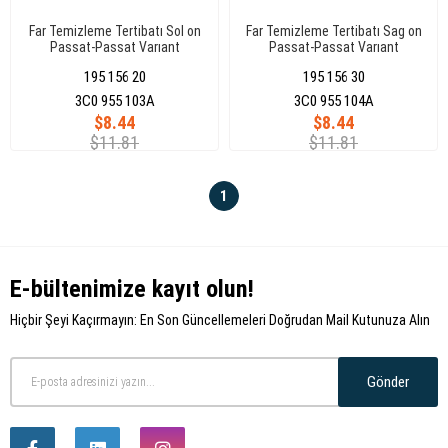
Far Temizleme Tertibatı Sol on
Far Temizleme Tertibatı Sag on
Passat-Passat Varıant
Passat-Passat Varıant
195 156 20
195 156 30
3C0 955 103A
3C0 955 104A
$8.44
$8.44
$11.81
$11.81
1
E-bültenimize kayıt olun!
Hiçbir Şeyi Kaçırmayın: En Son Güncellemeleri Doğrudan Mail Kutunuza Alın
Gönder