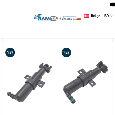
0
Türkçe - USD
PASSAT B6
Sıralama
Filtreleme
%29
%29