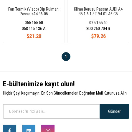
Fan Termik (Visco) Dip Rulmanı
Klima Borusu Passat AUDI A4
Passat/A4 96-05
B5 1.6 1.8T 94-01 A6 C5
1.8T1.9 TDI 97-05 8D0260704R
055 155 50
025 155 40
058 115 136 A
8D0 260 704 R
$21.20
$79.26
1
E-bültenimize kayıt olun!
Hiçbir Şeyi Kaçırmayın: En Son Güncellemeleri Doğrudan Mail Kutunuza Alın
Gönder