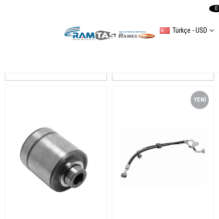
0
Türkçe - USD
PASSAT B5
Sıralama
Filtreleme
YENI
ÜRÜN