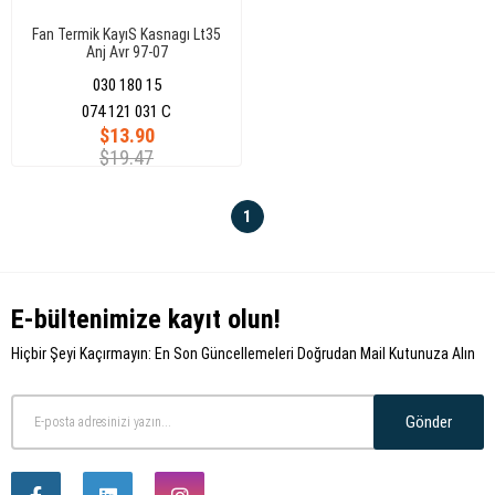
Fan Termik KayıS Kasnagı Lt35
Anj Avr 97-07
030 180 15
074 121 031 C
$13.90
$19.47
1
E-bültenimize kayıt olun!
Hiçbir Şeyi Kaçırmayın: En Son Güncellemeleri Doğrudan Mail Kutunuza Alın
Gönder