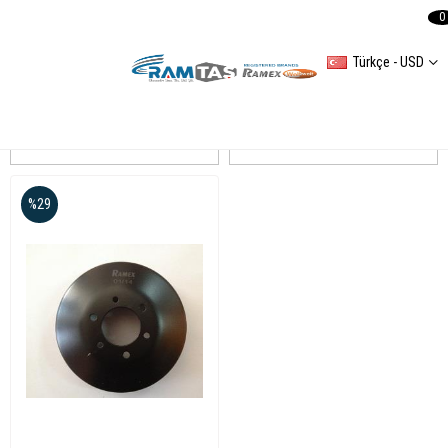
0
Türkçe - USD
LT 35
Sıralama
Filtreleme
%29