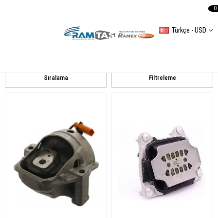
0
Türkçe - USD
AUDI
AUDI A6 20042011
Q5(8R)
A4(8ECB7) 20052008
Sıralama
Filtreleme