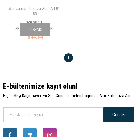
Sanzuman Takozu Audı A4 01-
09
080 204 10
8E0 399 105 CL/JD/EL
TÜKENDI
$44.84
1
E-bültenimize kayıt olun!
Hiçbir Şeyi Kaçırmayın: En Son Güncellemeleri Doğrudan Mail Kutunuza Alın
Gönder