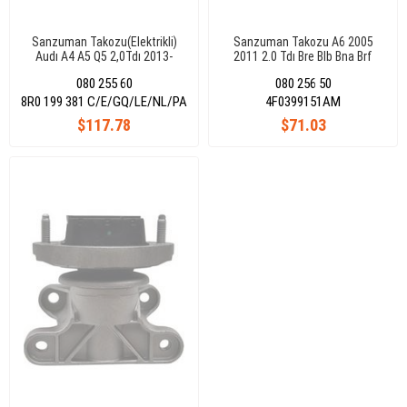
Sanzuman Takozu(Elektrikli)
Sanzuman Takozu A6 2005
Audı A4 A5 Q5 2,0Tdı 2013-
2011 2.0 Tdı Bre Blb Bna Brf
2015 8R0199381C
4F0399151Am
080 255 60
080 256 50
8R0 199 381 C/E/GQ/LE/NL/PA
4F0399151AM
$117.78
$71.03