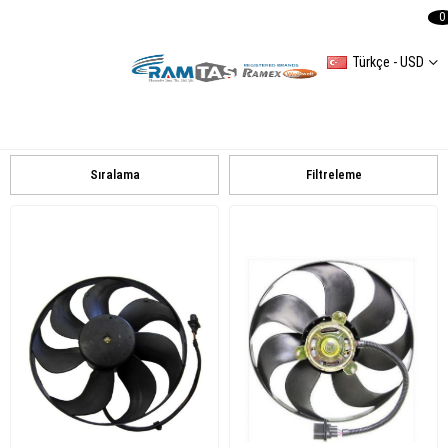
0
Türkçe - USD
VOLKSWAGEN
CRAFTER
LT 35
TRANSPORTER TV
TRANSPORTER T IV
CADDY II
PASSAT B6
PASSAT B4
GOLF V
GOLF IV
BORA
POLO V
POLO IV
POLO III
VW UNIVERSAL
Sıralama
Filtreleme