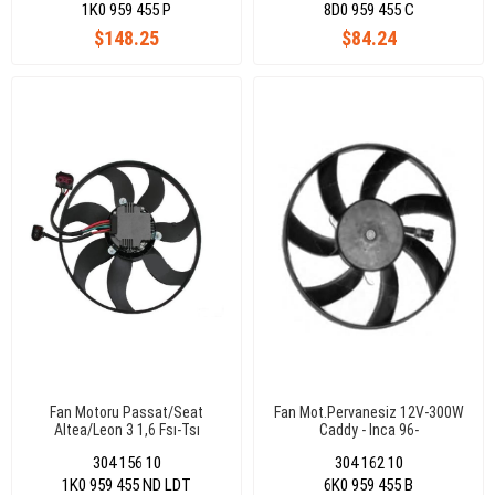
1K0 959 455 P
8D0 959 455 C
$148.25
$84.24
Fan Motoru Passat/Seat
Fan Mot.Pervanesiz 12V-300W
Altea/Leon 3 1,6 Fsı-Tsı
Caddy - Inca 96-
304 156 10
304 162 10
1K0 959 455 ND LDT
6K0 959 455 B