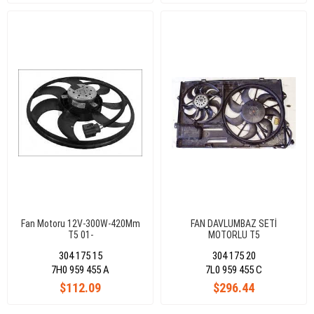
Fan Motoru 12V-300W-420Mm
FAN DAVLUMBAZ SETİ
T5 01-
MOTORLU T5
304 175 15
304 175 20
7H0 959 455 A
7L0 959 455 C
$112.09
$296.44