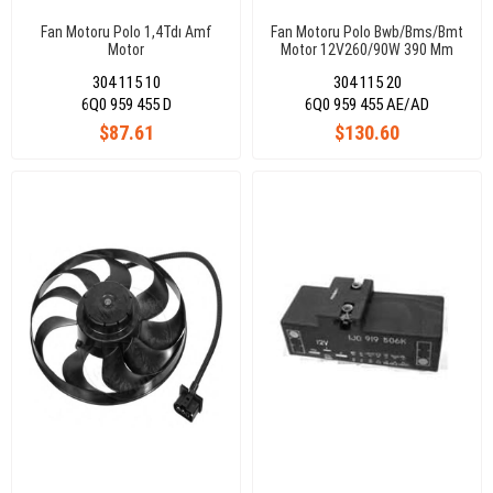
Fan Motoru Polo 1,4Tdı Amf
Fan Motoru Polo Bwb/Bms/Bmt
Motor
Motor 12V260/90W 390 Mm
304 115 10
304 115 20
6Q0 959 455 D
6Q0 959 455 AE/AD
$87.61
$130.60