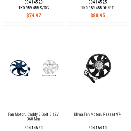
304 145 20
304 145 25
1K0 959 455 S/DG
1K0 959 455 DH/ET
$74.97
$88.95
Fan Motoru Caddy 3 Golf 5 12V
Klima Fan Motoru Passat 97-
360 Mm
304 145 30
304 154 10