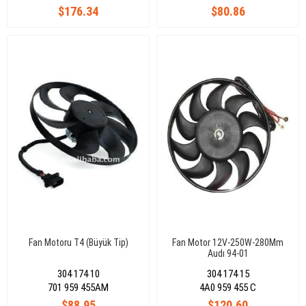
$176.34
$80.86
Fan Motoru T4 (Büyük Tip)
Fan Motor 12V-250W-280Mm
Audı 94-01
304 174 10
304 174 15
701 959 455AM
4A0 959 455 C
$88.95
$120.60