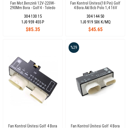
Fan Mot.Benzinli 12V-220W-
Fan Kontrol Ünitesi(18 Pin) Golf
290Mm Bora - Golf4 - Toledo
4 Bora Akl Bcb Polo 1,4 16V
(Ters)
Ahw 1,4 Tdı Amf 1J0919506Q
304 130 15
304 144 50
1J0 959 455 P
1J0 919 506 K/MQ
$85.35
$45.65
%29
Fan Kontrol Ünitesi Golf 4 Bora
Fan Kontrol Ünitesi Golf 4 Bora