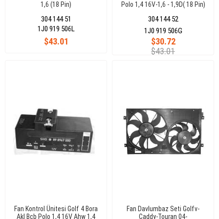
1,6 (18 Pin)
Polo 1,4 16V-1,6 - 1,9D( 18 Pin)
304 144 51
304 144 52
1J0 919 506L
1J0 919 506G
$43.01
$30.72
$43.01
Fan Kontrol Ünitesi Golf 4 Bora
Fan Davlumbaz Seti Golfv-
Akl Bcb Polo 1,4 16V Ahw 1,4
Caddy-Touran 04-