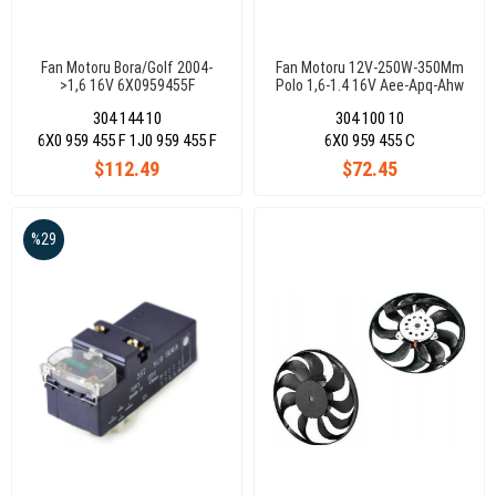
Fan Motoru Bora/Golf 2004-
Fan Motoru 12V-250W-350Mm
>1,6 16V 6X0959455F
Polo 1,6-1.4 16V Aee-Apq-Ahw
304 144 10
304 100 10
6X0 959 455 F 1J0 959 455 F
6X0 959 455 C
$112.49
$72.45
%29