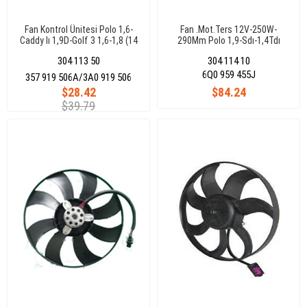
Fan Kontrol Ünitesi Polo 1,6-
Fan .Mot.Ters 12V-250W-
Caddy Iı 1,9D-Golf 3 1,6-1,8 (14
290Mm Polo 1,9-Sdı-1,4Tdı
Pin)(Klimasız)
Amf-Bbz
304 113 50
304 114 10
6Q0 959 455J
357 919 506A/3A0 919 506
$28.42
$84.24
$39.79