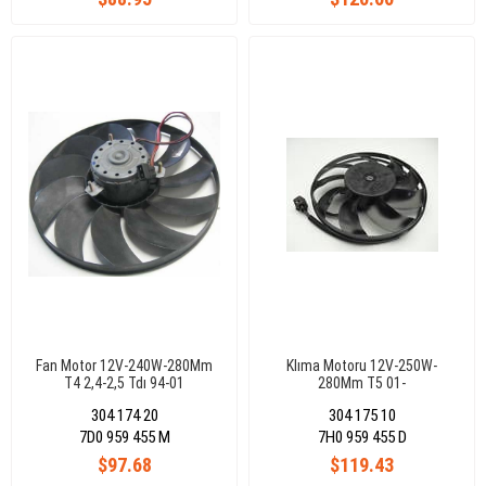
Fan Motor 12V-240W-280Mm
Klıma Motoru 12V-250W-
T4 2,4-2,5 Tdı 94-01
280Mm T5 01-
304 174 20
304 175 10
7D0 959 455 M
7H0 959 455 D
$97.68
$119.43