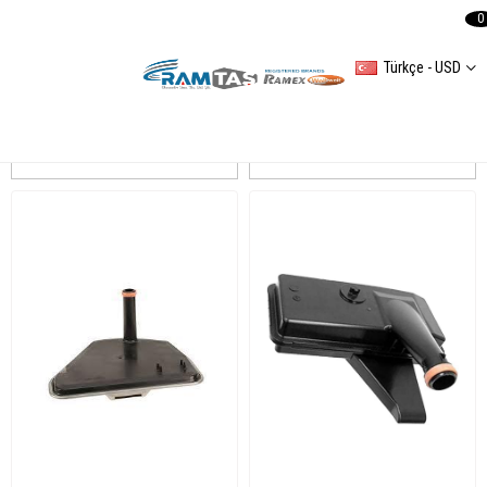
0
Türkçe - USD
AUDİ A5 (T3)
Sıralama
Filtreleme