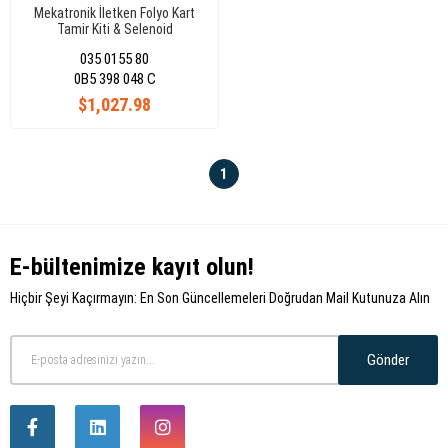
Mekatronik İletken Folyo Kart
Tamir Kiti & Selenoid
Audı/Volkswagen/Skoda Seat
035 0155 80
0B5398048C
0B5 398 048 C
$1,027.98
1
E-bültenimize kayıt olun!
Hiçbir Şeyi Kaçırmayın: En Son Güncellemeleri Doğrudan Mail Kutunuza Alın
Gönder