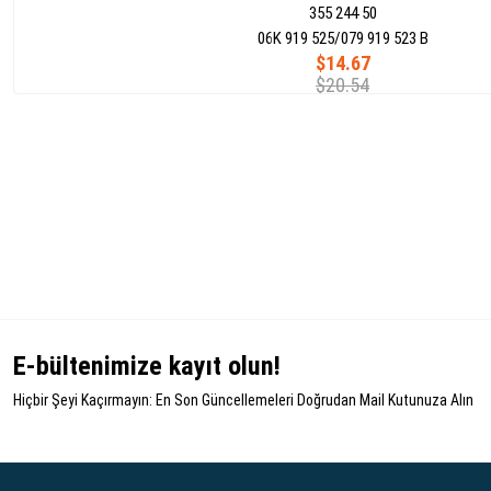
355 244 50
06K 919 525/079 919 523 B
$14.67
$20.54
E-bültenimize kayıt olun!
Hiçbir Şeyi Kaçırmayın: En Son Güncellemeleri Doğrudan Mail Kutunuza Alın