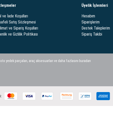
zleşmeler
Üyelik İşlemleri
l ve İade Koşulları
Hesabım
afeli Satış Sözleşmesi
Siparişlerim
limat ve Sipariş Koşulları
Destek Taleplerim
nlik ve Gizlilik Politikası
Sipariş Takibi
 oto yedek parçaları, araç aksesuarları ve daha fazlasını buradan
i: