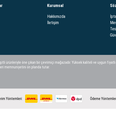
ar
Kurumsal
Sö
Hakkımızda
İpta
İletişim
Mes
Tes
Güve
i ürünleriyle öne çıkan bir çevrimiçi mağazadır. Yüksek kaliteli ve uygun fiyatlı
eri memnuniyetini ön planda tutar.
rim Yöntemleri:
Ödeme Yöntemler