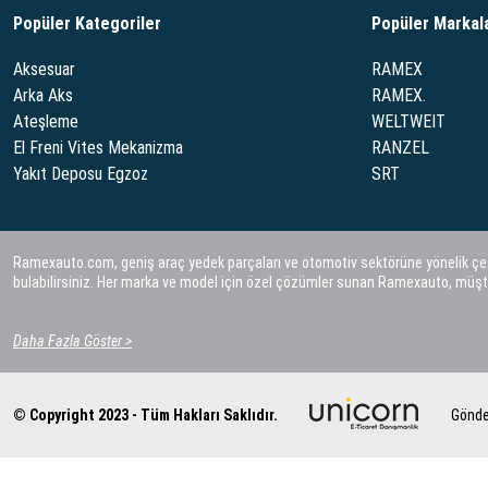
Popüler Kategoriler
Popüler Markal
Aksesuar
RAMEX
Arka Aks
RAMEX.
Ateşleme
WELTWEIT
El Freni Vites Mekanizma
RANZEL
Yakıt Deposu Egzoz
SRT
Ramexauto.com, geniş araç yedek parçaları ve otomotiv sektörüne yönelik çeşitl
bulabilirsiniz. Her marka ve model için özel çözümler sunan Ramexauto, müşt
Daha Fazla Göster >
© Copyright 2023 - Tüm Hakları Saklıdır.
Gönde