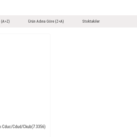
 (A>Z)
Ürün Adına Göre (Z<A)
Stoktakiler
Tdı Cduc/Cdud/Ckub(7.3356)