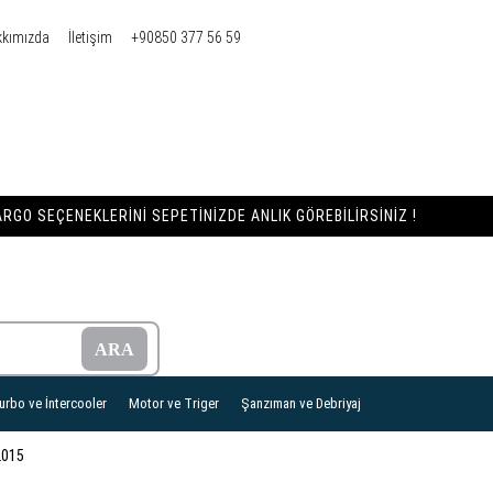
kkımızda
İletişim
+90850 377 56 59
RGO SEÇENEKLERINI SEPETINIZDE ANLIK GÖREBILIRSINIZ !
urbo ve İntercooler
Motor ve Triger
Şanzıman ve Debriyaj
2015