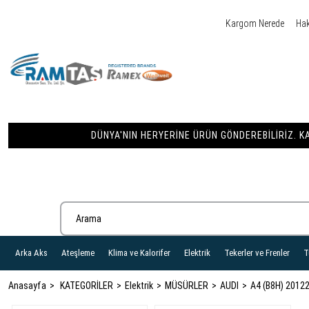
Kargom Nerede
Ha
DÜNYA'NIN HERYERINE ÜRÜN GÖNDEREBILIRIZ. KA
Arka Aks
Ateşleme
Klima ve Kalorifer
Elektrik
Tekerler ve Frenler
T
Anasayfa
KATEGORİLER
Elektrik
MÜSÜRLER
AUDI
A4 (B8H) 2012