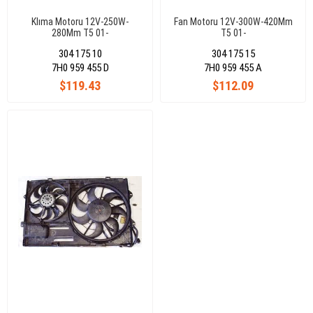
Klıma Motoru 12V-250W-
Fan Motoru 12V-300W-420Mm
280Mm T5 01-
T5 01-
304 175 10
304 175 15
7H0 959 455 D
7H0 959 455 A
$119.43
$112.09