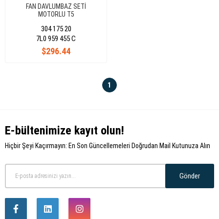
FAN DAVLUMBAZ SETİ
MOTORLU T5
304 175 20
7L0 959 455 C
$296.44
1
E-bültenimize kayıt olun!
Hiçbir Şeyi Kaçırmayın: En Son Güncellemeleri Doğrudan Mail Kutunuza Alın
Gönder