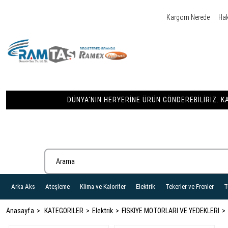
Kargom Nerede
Ha
DÜNYA'NIN HERYERINE ÜRÜN GÖNDEREBILIRIZ. KA
Arka Aks
Ateşleme
Klima ve Kalorifer
Elektrik
Tekerler ve Frenler
T
Anasayfa
KATEGORİLER
Elektrik
FISKIYE MOTORLARI VE YEDEKLERI