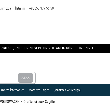
kkımızda
İletişim
+90850 377 56 59
RGO SEÇENEKLERINI SEPETINIZDE ANLIK GÖREBILIRSINIZ !
urbo ve İntercooler
Motor ve Triger
Şanzıman ve Debriyaj
VOLKSWAGEN
Crafter silecek Çeşitleri