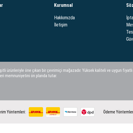
ar
Kurumsal
Sö
Hakkımızda
İpta
İletişim
Mes
Tes
Güve
i ürünleriyle öne çıkan bir çevrimiçi mağazadır. Yüksek kaliteli ve uygun fiyatlı
eri memnuniyetini ön planda tutar.
rim Yöntemleri:
Ödeme Yöntemler