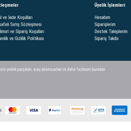
zleşmeler
Üyelik İşlemleri
l ve İade Koşulları
Hesabım
afeli Satış Sözleşmesi
Siparişlerim
limat ve Sipariş Koşulları
Destek Taleplerim
nlik ve Gizlilik Politikası
Sipariş Takibi
 oto yedek parçaları, araç aksesuarları ve daha fazlasını buradan
i: