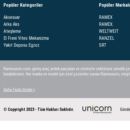
Popüler Kategoriler
Popüler Markal
Aksesuar
RAMEX
Arka Aks
RAMEX.
Ateşleme
WELTWEIT
El Freni Vites Mekanizma
RANZEL
Yakıt Deposu Egzoz
SRT
Ramexauto.com, geniş araç yedek parçaları ve otomotiv sektörüne yönelik çeşitl
bulabilirsiniz. Her marka ve model için özel çözümler sunan Ramexauto, müşt
Daha Fazla Göster >
© Copyright 2023 - Tüm Hakları Saklıdır.
Gönde