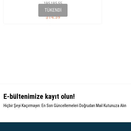
195 185 55
2E0 955 401 B
TÜKENDI
$14.39
E-bültenimize kayıt olun!
Hiçbir Şeyi Kaçırmayın: En Son Güncellemeleri Doğrudan Mail Kutunuza Alın