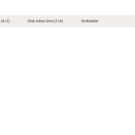
 (A>Z)
Ürün Adına Göre (Z<A)
Stoktakiler