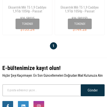
Eksantrik Mili T5 1,9 Caddyııı
Eksantrik Mili T5 1,9 Caddyııı
1,9Tdı 105Hp - Passat
1,9Tdı 105Hp - Passat
130Hp(Çelik)
130Hp(Döküm)
936 58035
936 58035D
038 109 101 R
038 109 101 R
TÜKENDI
TÜKENDI
$155.24
$149.28
1
E-bültenimize kayıt olun!
Hiçbir Şeyi Kaçırmayın: En Son Güncellemeleri Doğrudan Mail Kutunuza Alın
Gönder