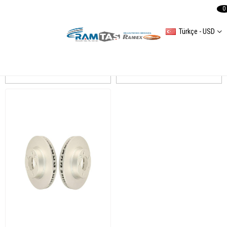
0
Türkçe - USD
touareg
Sıralama
Filtreleme