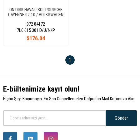
ON DISK HAVALI SOL PORSCHE
CAYENNE 02-10 / VOLKSWAGEN
TOUAREG 02-18 7L6615301D
972 84172
7L6 615 301 D/J/N/P
$176.04
1
E-bültenimize kayıt olun!
Hiçbir Şeyi Kaçırmayın: En Son Güncellemeleri Doğrudan Mail Kutunuza Alın
Gönder