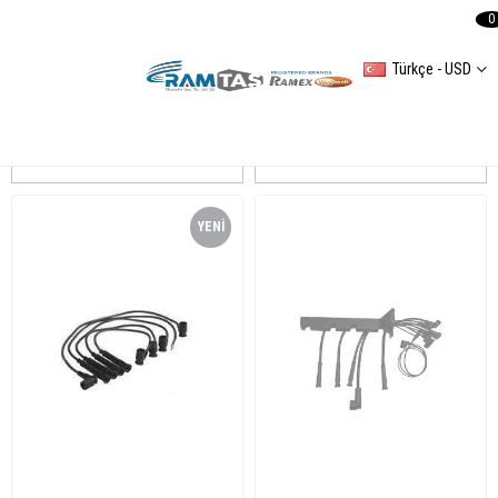
0
Türkçe - USD
E36 Buji Kablo
Sıralama
Filtreleme
YENI
ÜRÜN