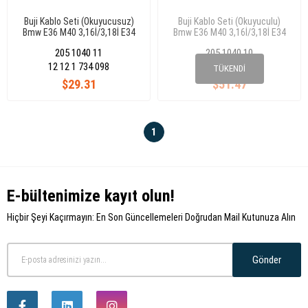
Buji Kablo Seti (Okuyucusuz)
Buji Kablo Seti (Okuyuculu)
Bmw E36 M40 3,16İ/3,18İ E34
Bmw E36 M40 3,16İ/3,18İ E34
M40 5,18İ,12 12 1 734 098
M40 5,18İ,12 12 1 734 098
205 1040 11
205 1040 10
12 12 1 734 098
12 12 1 734 098
TÜKENDI
$29.31
$51.47
1
E-bültenimize kayıt olun!
Hiçbir Şeyi Kaçırmayın: En Son Güncellemeleri Doğrudan Mail Kutunuza Alın
Gönder