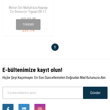
Motor Üst Muhafaza Kapagı
Cc-Scırocco-Tıguan 08-11
1,8/2,0 Tsı Motor 06J103925Bg
165 161 00
06J 103 925 BG
TÜKENDI
$37.74
1
E-bültenimize kayıt olun!
Hiçbir Şeyi Kaçırmayın: En Son Güncellemeleri Doğrudan Mail Kutunuza Alın
Gönder