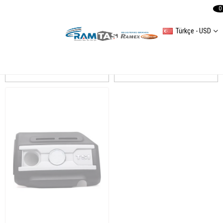
0
Türkçe - USD
TİGUAN
Sıralama
Filtreleme