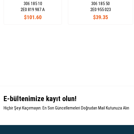
306 185 10
306 185 50
2E0 819 987 A
2E0 955 023
$101.60
$39.35
E-bültenimize kayıt olun!
Hiçbir Şeyi Kaçırmayın: En Son Güncellemeleri Doğrudan Mail Kutunuza Alın