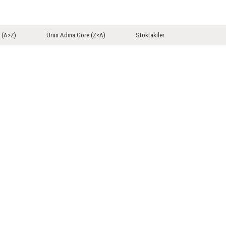
 (A>Z)
Ürün Adına Göre (Z<A)
Stoktakiler