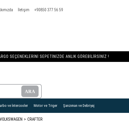
kkımızda
İletişim
+90850 377 56 59
RGO SEÇENEKLERINI SEPETINIZDE ANLIK GÖREBILIRSINIZ !
urbo ve İntercooler
Motor ve Triger
Şanzıman ve Debriyaj
VOLKSWAGEN
CRAFTER