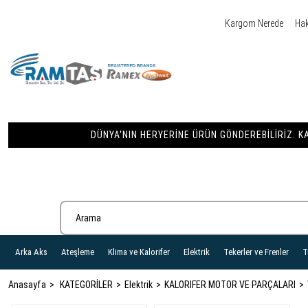
Kargom Nerede
Ha
DÜNYA'NIN HERYERINE ÜRÜN GÖNDEREBILIRIZ. KA
Arka Aks
Ateşleme
Klima ve Kalorifer
Elektrik
Tekerler ve Frenler
T
Anasayfa
KATEGORİLER
Elektrik
KALORIFER MOTOR VE PARÇALARI