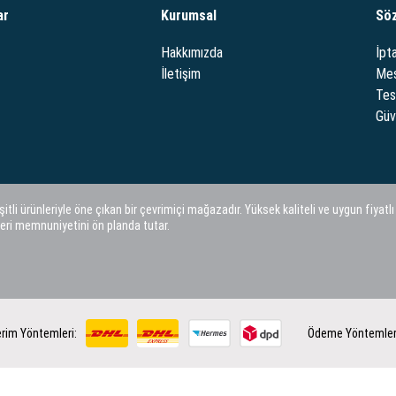
ar
Kurumsal
Sö
Hakkımızda
İpta
İletişim
Mes
Tes
Güve
i ürünleriyle öne çıkan bir çevrimiçi mağazadır. Yüksek kaliteli ve uygun fiyatlı
eri memnuniyetini ön planda tutar.
rim Yöntemleri:
Ödeme Yöntemler