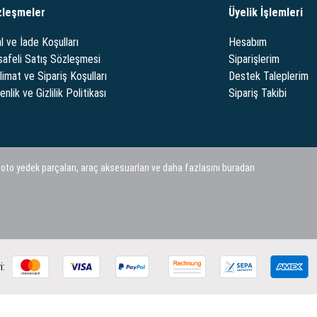
zleşmeler
Üyelik İşlemleri
l ve İade Koşulları
Hesabım
afeli Satış Sözleşmesi
Siparişlerim
limat ve Sipariş Koşulları
Destek Taleplerim
nlik ve Gizlilik Politikası
Sipariş Takibi
 oto yedek parçaları, araç aksesuarları ve daha fazlasını buradan
i: