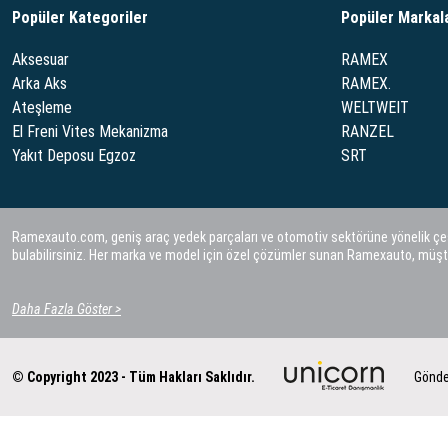
Popüler Kategoriler
Popüler Markal
Aksesuar
RAMEX
Arka Aks
RAMEX.
Ateşleme
WELTWEIT
El Freni Vites Mekanizma
RANZEL
Yakıt Deposu Egzoz
SRT
Ramexauto.com, geniş araç yedek parçaları ve otomotiv sektörüne yönelik çeşitl
bulabilirsiniz. Her marka ve model için özel çözümler sunan Ramexauto, müşt
Daha Fazla Göster >
© Copyright 2023 - Tüm Hakları Saklıdır.
Gönde