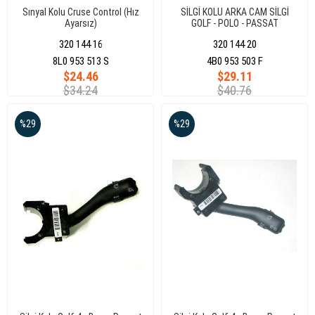
Sınyal Kolu Cruse Control (Hız
SİLGİ KOLU ARKA CAM SİLGİ
Ayarsız)
GOLF - POLO - PASSAT
Golf/Bora/Passat/Seat 96-05
320 144 16
320 144 20
8L0 953 513 S
4B0 953 503 F
$24.46
$29.11
$34.24
$40.76
%29
%29