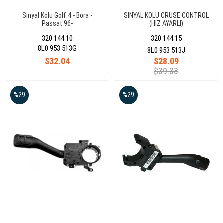
Sinyal Kolu Golf 4 - Bora -
SINYAL KOLU CRUSE CONTROL
Passat 96-
(HIZ AYARLI)
GOLF/BORA/PAS/SEAT
320 144 10
320 144 15
8L0 953 513G
8L0 953 513J
$32.04
$28.09
$39.33
%29
%29