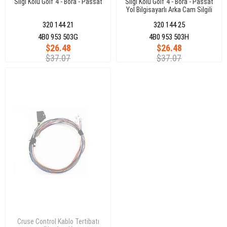
Silgi Kolu Golf 4 - Bora - Passat
Silgi Kolu Golf 4 - Bora - Passat
Yol Bilgisayarlı Arka Cam Silgili
320 144 21
320 144 25
4B0 953 503G
4B0 953 503H
$26.48
$26.48
$37.07
$37.07
Cruse Control Kablo Tertibatı