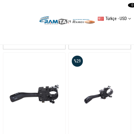
0
Türkçe - USD
GOLF IV
Sıralama
Filtreleme
%29