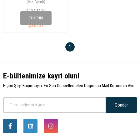
(Hız Ayarlı)
Golf/Bora/Passat/Toledo/Super
320 144 30
B/Octavia 1j1970011F
1j1 970 011 F
TÜKENDI
$20.37
1
E-bültenimize kayıt olun!
Hiçbir Şeyi Kaçırmayın: En Son Güncellemeleri Doğrudan Mail Kutunuza Alın
Gönder