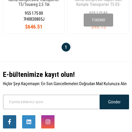
T5/Touareg 2,5 Tdı
Komple Transporter T5 03-
7H0820805J
Touareg 2,5 Tdi
955 175 00
025 175 85
7H0820805J
7H0 820 805H
TÜKENDI
$646.51
$90.13
1
E-bültenimize kayıt olun!
Hiçbir Şeyi Kaçırmayın: En Son Güncellemeleri Doğrudan Mail Kutunuza Alın
Gönder