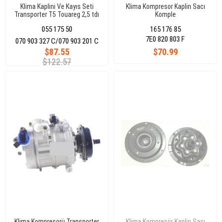
Klima Kaplini Ve Kayıs Seti
Klima Kompresor Kaplin Sacı
Transporter T5 Touareg 2,5 tdı
Komple
T6/Amarok/A4/A5/Q5/Q7 10-
055 175 50
165 176 85
(Komple Set) 7E0820803F
7E0 820 803 F
070 903 327 C/070 903 201 C
$87.55
$70.99
$122.57
Klima Kompresorü Transporter
Klima Kompresör Kaplin Sacı