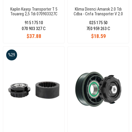
Kaplin Kayışı Transporter T 5
Klima Direnci Amarok 2.0 Tdı
Touareg 2,5 Tdi 070903327C
Cdba - Cnfa Transporter V 2.0
Tdı Caaa - Caab
915 175 10
025 175 50
070 903 327 C
7E0 959 263 C
$37.88
$18.59
%29