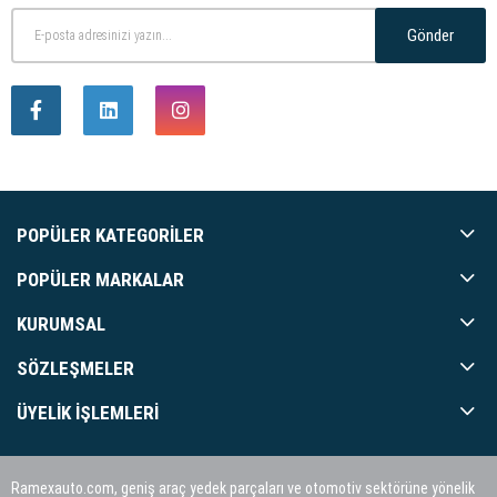
Gönder
POPÜLER KATEGORILER
POPÜLER MARKALAR
KURUMSAL
SÖZLEŞMELER
ÜYELIK İŞLEMLERI
Ramexauto.com, geniş araç yedek parçaları ve otomotiv sektörüne yönelik