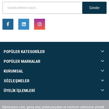
Gönder
POPÜLER KATEGORILER
POPÜLER MARKALAR
KURUMSAL
SÖZLEŞMELER
ÜYELIK İŞLEMLERI
Ramexauto.com, geniş araç yedek parçaları ve otomotiv sektörüne yönelik