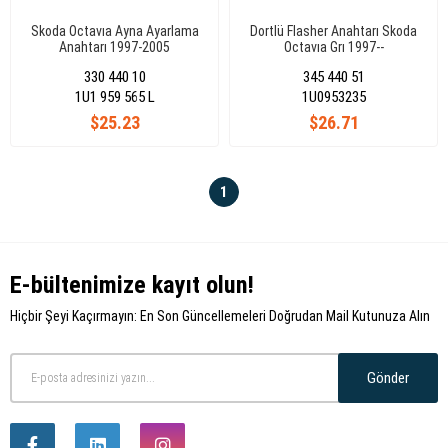
Skoda Octavıa Ayna Ayarlama
Dortlü Flasher Anahtarı Skoda
Anahtarı 1997-2005
Octavıa Grı 1997--
330 440 10
345 440 51
1U1 959 565 L
1U0953235
$25.23
$26.71
1
E-bültenimize kayıt olun!
Hiçbir Şeyi Kaçırmayın: En Son Güncellemeleri Doğrudan Mail Kutunuza Alın
Gönder