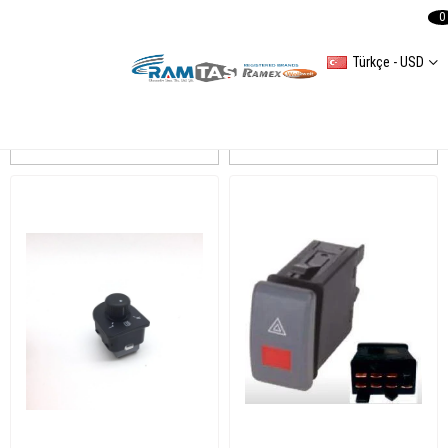
0
Türkçe - USD
OCTAVIA (1U2) 19962003
Sıralama
Filtreleme