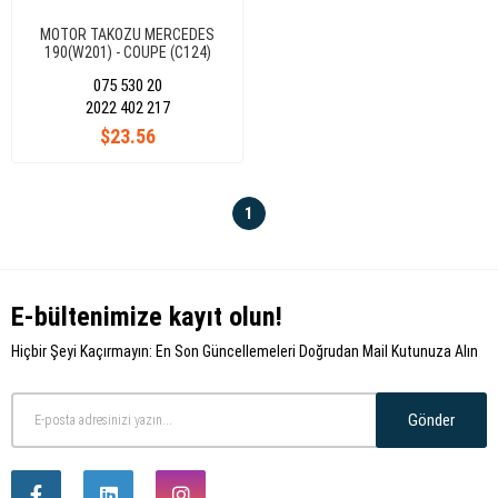
MOTOR TAKOZU MERCEDES
190(W201) - COUPE (C124)
W124 S124 1242401717
075 530 20
2022 402 217
$23.56
1
E-bültenimize kayıt olun!
Hiçbir Şeyi Kaçırmayın: En Son Güncellemeleri Doğrudan Mail Kutunuza Alın
Gönder