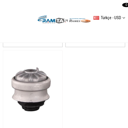
0
Türkçe - USD
MERCEDES W201 190(1982-1993)
Sıralama
Filtreleme