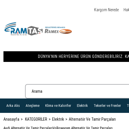
Kargom Nerede
Ha
DÜNYA'NIN HERYERINE ÜRÜN GÖNDEREBILIRIZ. KA
Arka Aks
Ateşleme
Klima ve Kalorifer
Elektrik
Tekerler ve Frenler
T
Anasayfa
KATEGORİLER
Elektrik
Alternatör Ve Tamir Parçaları
Audi Alternatör Ve Tamir Parçaları
Volkswagen Alternatör Ve Tamir Parçaları