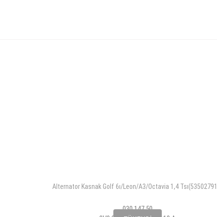
Alternator Kasnak Golf 6ı/Leon/A3/Octavia 1,4 Tsı(5350279
030 147 50