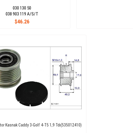
030 130 50
038 903 119 A/S/T
$46.26
tor Kasnak Caddy 3-Golf 4-T5 1,9 Tdı(535012410)