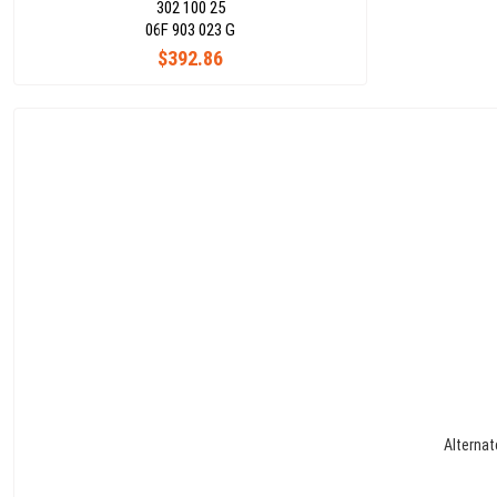
302 100 25
06F 903 023 G
$392.86
Alternat