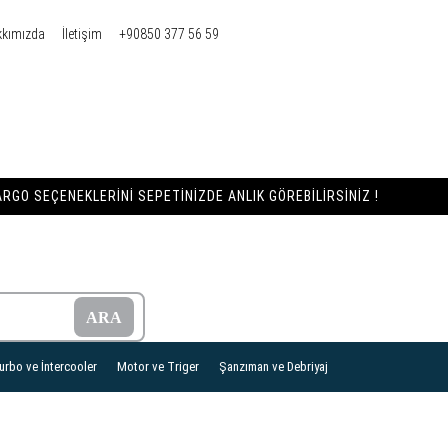
kkımızda
İletişim
+90850 377 56 59
RGO SEÇENEKLERINI SEPETINIZDE ANLIK GÖREBILIRSINIZ !
urbo ve İntercooler
Motor ve Triger
Şanzıman ve Debriyaj