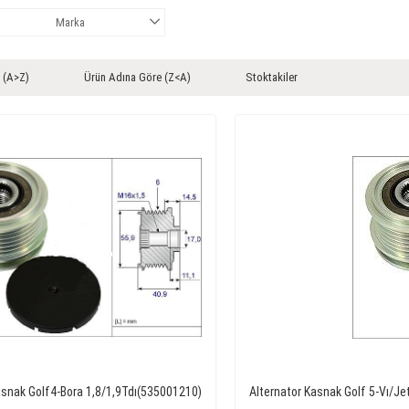
Marka
 (A>Z)
Ürün Adına Göre (Z<A)
Stoktakiler
asnak Golf4-Bora 1,8/1,9Tdı(535001210)
Alternator Kasnak Golf 5-Vı/J