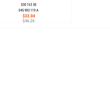
030 163 50
045 903 119 A
$33.04
$46.26