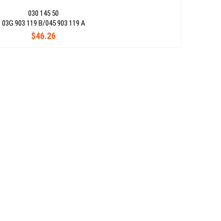
030 145 50
03G 903 119 B/045 903 119 A
$46.26