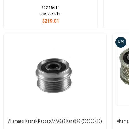
302 154 10
058 903 016
$219.01
%29
Alternator Kasnak Passat/A4/A6 (5 Kanal)96-(535000410)
Alterna