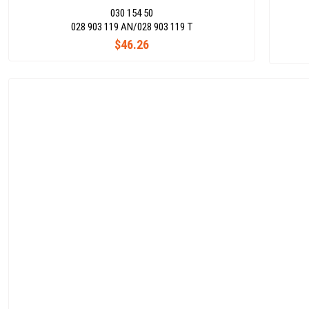
030 154 50
028 903 119 AN/028 903 119 T
$46.26