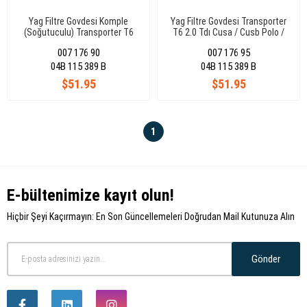
Yag Filtre Govdesi Komple
Yag Filtre Govdesi Transporter
(Soğutuculu) Transporter T6
T6 2.0 Tdı Cusa / Cusb Polo /
2.0 Tdı Cusa / Cusb Polo /
Skoda Ibıza - Toledo - Fabıa 1.4
007 176 90
007 176 95
Skoda Ibıza - Toledo - Fabıa 1.4
Tdı 2010-2017 04B115389B
Tdı 2010-2017 04B115389B
04B 115 389 B
04B 115 389 B
$51.95
$51.95
1
E-bültenimize kayıt olun!
Hiçbir Şeyi Kaçırmayın: En Son Güncellemeleri Doğrudan Mail Kutunuza Alın
Gönder