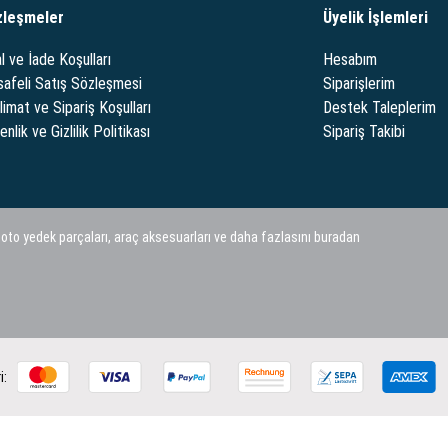
zleşmeler
Üyelik İşlemleri
l ve İade Koşulları
Hesabım
afeli Satış Sözleşmesi
Siparişlerim
limat ve Sipariş Koşulları
Destek Taleplerim
nlik ve Gizlilik Politikası
Sipariş Takibi
 oto yedek parçaları, araç aksesuarları ve daha fazlasını buradan
i: