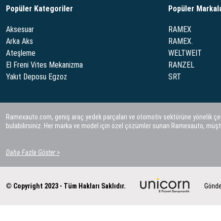
Popüler Kategoriler
Popüler Markal
Aksesuar
RAMEX
Arka Aks
RAMEX.
Ateşleme
WELTWEIT
El Freni Vites Mekanizma
RANZEL
Yakıt Deposu Egzoz
SRT
Ramexauto.com, geniş araç yedek parçaları ve otomotiv sektörüne yönelik çeşitl
bulabilirsiniz. Her marka ve model için özel çözümler sunan Ramexauto, müşt
Daha Fazla Göster >
© Copyright 2023 - Tüm Hakları Saklıdır.
Gönde