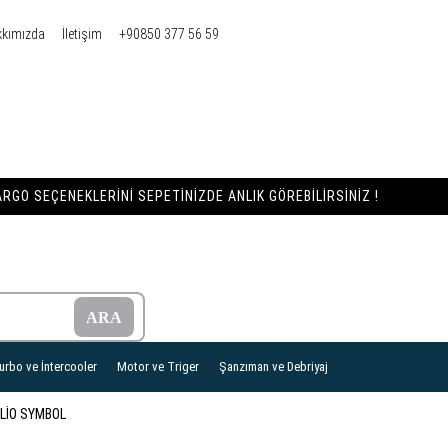
kkımızda
İletişim
+90850 377 56 59
RGO SEÇENEKLERINI SEPETINIZDE ANLIK GÖREBILIRSINIZ !
urbo ve İntercooler
Motor ve Triger
Şanzıman ve Debriyaj
LİO SYMBOL