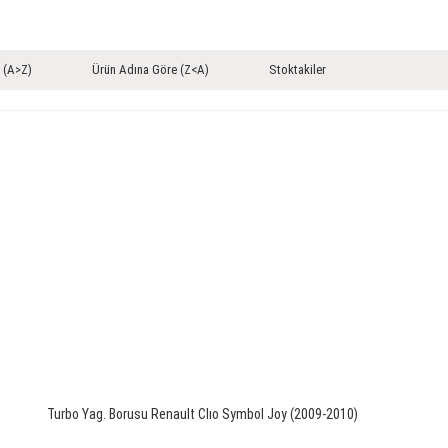
 (A>Z)
Ürün Adına Göre (Z<A)
Stoktakiler
Turbo Yag. Borusu Renault Clıo Symbol Joy (2009-2010)