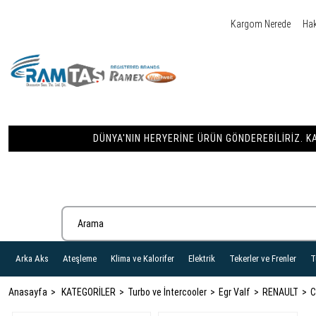
Kargom Nerede
Ha
DÜNYA'NIN HERYERINE ÜRÜN GÖNDEREBILIRIZ. KA
Arka Aks
Ateşleme
Klima ve Kalorifer
Elektrik
Tekerler ve Frenler
T
Anasayfa
KATEGORİLER
Turbo ve İntercooler
Egr Valf
RENAULT
C