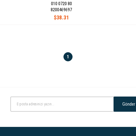
010 0720 80
8200469697
$38.31
1
Gönder