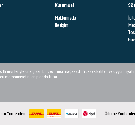
ar
Kurumsal
Sö
Hakkımızda
İpta
İletişim
Mes
Tes
Güve
i ürünleriyle öne çıkan bir çevrimiçi mağazadır. Yüksek kaliteli ve uygun fiyatlı
eri memnuniyetini ön planda tutar.
rim Yöntemleri:
Ödeme Yöntemler