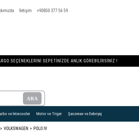
kkımızda
İletişim
+90850 377 56 59
RGO SEÇENEKLERINI SEPETINIZDE ANLIK GÖREBILIRSINIZ !
urbo ve İntercooler
Motor ve Triger
Şanzıman ve Debriyaj
VOLKSWAGEN
POLO IV