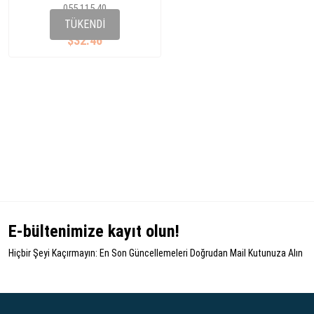
055 115 40
045 903 315A
TÜKENDI
$32.46
E-bültenimize kayıt olun!
Hiçbir Şeyi Kaçırmayın: En Son Güncellemeleri Doğrudan Mail Kutunuza Alın