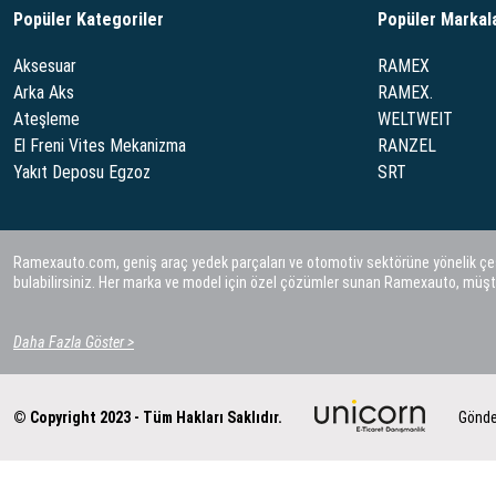
Popüler Kategoriler
Popüler Markal
Aksesuar
RAMEX
Arka Aks
RAMEX.
Ateşleme
WELTWEIT
El Freni Vites Mekanizma
RANZEL
Yakıt Deposu Egzoz
SRT
Ramexauto.com, geniş araç yedek parçaları ve otomotiv sektörüne yönelik çeşitl
bulabilirsiniz. Her marka ve model için özel çözümler sunan Ramexauto, müşt
Daha Fazla Göster >
© Copyright 2023 - Tüm Hakları Saklıdır.
Gönde