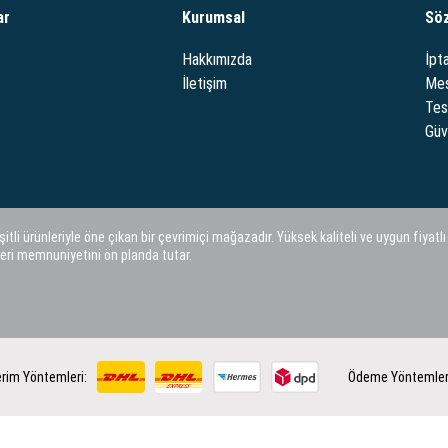
ar
Kurumsal
Sö
Hakkımızda
İpta
İletişim
Mes
Tes
Güve
i ürünleriyle öne çıkan bir çevrimiçi mağazadır. Yüksek kaliteli ve uygun fiyatlı
eri memnuniyetini ön planda tutar.
rim Yöntemleri:
Ödeme Yöntemler