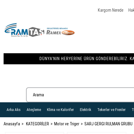
Kargom Nerede
Ha
DÜNYA'NIN HERYERINE ÜRÜN GÖNDEREBILIRIZ. KA
Arka Aks
Ateşleme
Klima ve Kalorifer
Elektrik
Tekerler ve Frenler
T
Anasayfa
KATEGORİLER
Motor ve Triger
SARJ GERGI RULMAN GRUBU