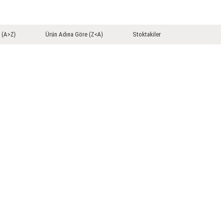
 (A>Z)
Ürün Adına Göre (Z<A)
Stoktakiler