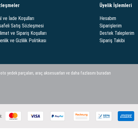
zleşmeler
Üyelik İşlemleri
l ve İade Koşulları
Hesabım
afeli Satış Sözleşmesi
Siparişlerim
limat ve Sipariş Koşulları
Destek Taleplerim
nlik ve Gizlilik Politikası
Sipariş Takibi
 oto yedek parçaları, araç aksesuarları ve daha fazlasını buradan
i: