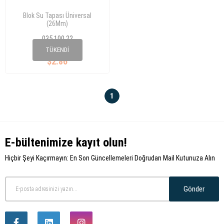
Blok Su Tapası Üniversal
(26Mm)
035 100 22
06B 103 113 C
TÜKENDI
$2.86
1
E-bültenimize kayıt olun!
Hiçbir Şeyi Kaçırmayın: En Son Güncellemeleri Doğrudan Mail Kutunuza Alın
Gönder