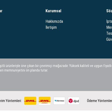
ar
Kurumsal
Sö
Hakkımızda
İpta
İletişim
Mes
Tes
Güve
i ürünleriyle öne çıkan bir çevrimiçi mağazadır. Yüksek kaliteli ve uygun fiyatlı
eri memnuniyetini ön planda tutar.
rim Yöntemleri:
Ödeme Yöntemler