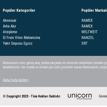
Popüler Kategoriler
Popüler Markal
Aksesuar
RAMEX
Arka Aks
RAMEX.
Ateşleme
WELTWEIT
El Freni Vites Mekanizma
RANZEL
Yakıt Deposu Egzoz
SRT
Ramexauto.com, geniş araç yedek parçaları ve otomotiv sektörüne yönelik çeşitl
bulabilirsiniz. Her marka ve model için özel çözümler sunan Ramexauto, müşt
Daha Fazla Göster >
© Copyright 2023 - Tüm Hakları Saklıdır.
Gönde