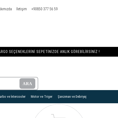
kkımızda
İletişim
+90850 377 56 59
RGO SEÇENEKLERINI SEPETINIZDE ANLIK GÖREBILIRSINIZ !
urbo ve İntercooler
Motor ve Triger
Şanzıman ve Debriyaj