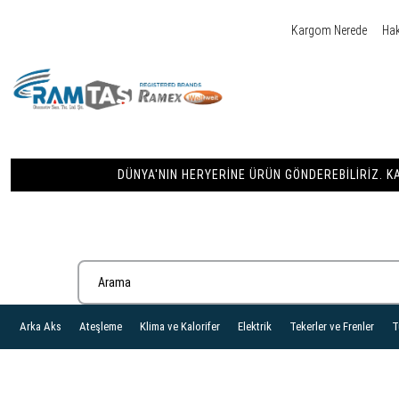
Kargom Nerede
Ha
DÜNYA'NIN HERYERINE ÜRÜN GÖNDEREBILIRIZ. KA
Arka Aks
Ateşleme
Klima ve Kalorifer
Elektrik
Tekerler ve Frenler
T