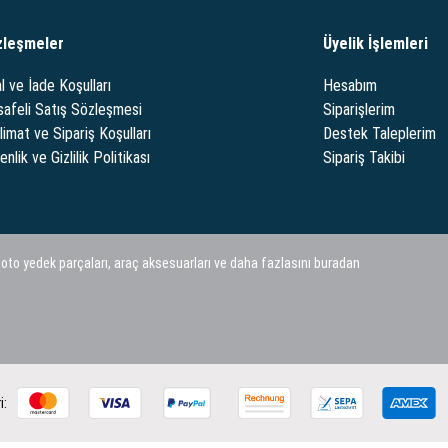
zleşmeler
Üyelik İşlemleri
l ve İade Koşulları
Hesabım
afeli Satış Sözleşmesi
Siparişlerim
limat ve Sipariş Koşulları
Destek Taleplerim
nlik ve Gizlilik Politikası
Sipariş Takibi
 oto yedek parçaları, araç aksesuarları ve daha fazlasını buradan
i: