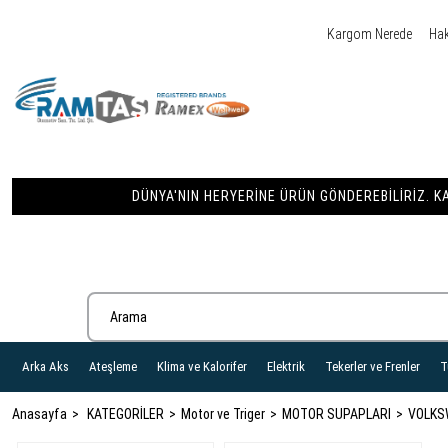
Kargom Nerede
Ha
DÜNYA'NIN HERYERINE ÜRÜN GÖNDEREBILIRIZ. KA
Arka Aks
Ateşleme
Klima ve Kalorifer
Elektrik
Tekerler ve Frenler
T
Anasayfa
KATEGORİLER
Motor ve Triger
MOTOR SUPAPLARI
VOLKS