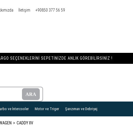
kkımızda
İletişim
+90850 377 56 59
RGO SEÇENEKLERINI SEPETINIZDE ANLIK GÖREBILIRSINIZ !
urbo ve İntercooler
Motor ve Triger
Şanzıman ve Debriyaj
WAGEN
CADDY IIV