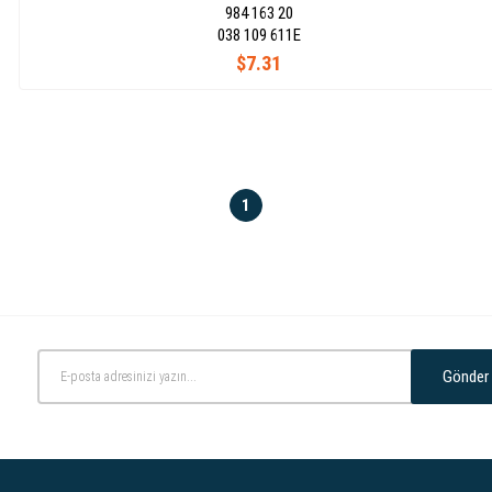
984 163 20
038 109 611E
$7.31
1
Gönder