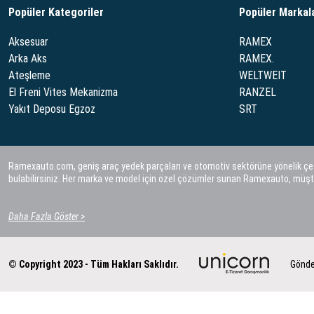
Popüler Kategoriler
Popüler Markal
Aksesuar
RAMEX
Arka Aks
RAMEX.
Ateşleme
WELTWEIT
El Freni Vites Mekanizma
RANZEL
Yakıt Deposu Egzoz
SRT
Ramexauto.com, geniş araç yedek parçaları ve otomotiv sektörüne yönelik çeşitl
bulabilirsiniz. Her marka ve model için özel çözümler sunan Ramexauto, müşt
Daha Fazla Göster >
© Copyright 2023 - Tüm Hakları Saklıdır.
Gönde