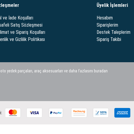
zleşmeler
Üyelik İşlemleri
l ve İade Koşulları
Hesabım
afeli Satış Sözleşmesi
Siparişlerim
limat ve Sipariş Koşulları
Destek Taleplerim
nlik ve Gizlilik Politikası
Sipariş Takibi
 oto yedek parçaları, araç aksesuarları ve daha fazlasını buradan
i: