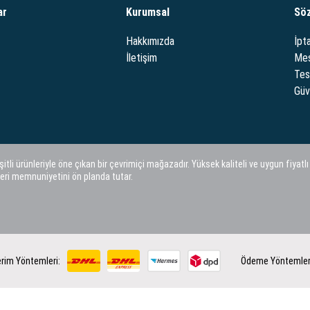
ar
Kurumsal
Sö
Hakkımızda
İpta
İletişim
Mes
Tes
Güve
i ürünleriyle öne çıkan bir çevrimiçi mağazadır. Yüksek kaliteli ve uygun fiyatlı
eri memnuniyetini ön planda tutar.
rim Yöntemleri:
Ödeme Yöntemler