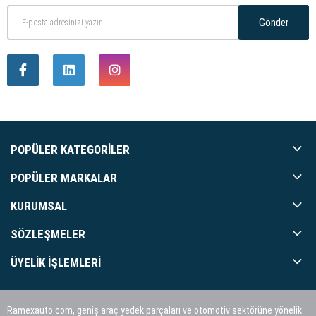
Gönder
POPÜLER KATEGORILER
POPÜLER MARKALAR
KURUMSAL
SÖZLEŞMELER
ÜYELIK İŞLEMLERI
Ramexauto.com, geniş araç yedek parçaları ve otomotiv sektörüne yönelik