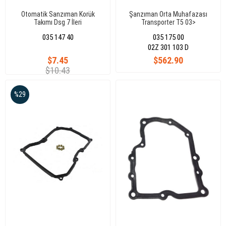
Otomatik Sanzıman Korük
Şanzıman Orta Muhafazası
Takımı Dsg 7 İleri
Transporter T5 03>
035 147 40
035 175 00
02Z 301 103 D
$7.45
$562.90
$10.43
%29