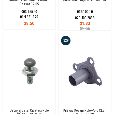
Otomatik Sanzıman Contası
Sanzuman Tapası Hepsine 94-
Passat 97-05
003 155 40
035 100 10
01N 321 370
020 409 289B
$8.50
$1.83
$2.56
%29
Debriyaj catal Civatası Polo
Kılavuz Kovanı Polo-Polo CLS.-