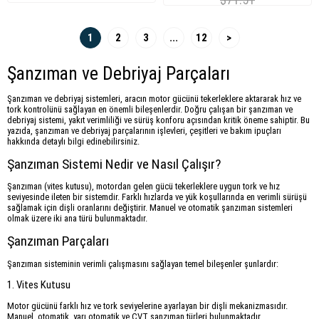
1
2
3
...
12
>
Şanzıman ve Debriyaj Parçaları
Şanzıman ve debriyaj sistemleri, aracın motor gücünü tekerleklere aktararak hız ve
tork kontrolünü sağlayan en önemli bileşenlerdir. Doğru çalışan bir şanzıman ve
debriyaj sistemi, yakıt verimliliği ve sürüş konforu açısından kritik öneme sahiptir. Bu
yazıda, şanzıman ve debriyaj parçalarının işlevleri, çeşitleri ve bakım ipuçları
hakkında detaylı bilgi edinebilirsiniz.
Şanzıman Sistemi Nedir ve Nasıl Çalışır?
Şanzıman (vites kutusu), motordan gelen gücü tekerleklere uygun tork ve hız
seviyesinde ileten bir sistemdir. Farklı hızlarda ve yük koşullarında en verimli sürüşü
sağlamak için dişli oranlarını değiştirir. Manuel ve otomatik şanzıman sistemleri
olmak üzere iki ana türü bulunmaktadır.
Şanzıman Parçaları
Şanzıman sisteminin verimli çalışmasını sağlayan temel bileşenler şunlardır:
1. Vites Kutusu
Motor gücünü farklı hız ve tork seviyelerine ayarlayan bir dişli mekanizmasıdır.
Manuel, otomatik, yarı otomatik ve CVT şanzıman türleri bulunmaktadır.