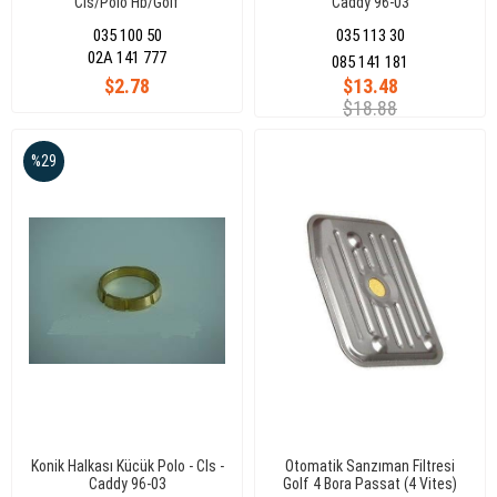
Cls/Polo Hb/Golf
Caddy 96-03
4/V/Vı/Vıı/Jetta/Passat/Transporter
035 100 50
035 113 30
T5/Caddy/Youran
02A 141 777
085 141 181
$2.78
$13.48
$18.88
%29
Konik Halkası Kücük Polo - Cls -
Otomatik Sanzıman Filtresi
Caddy 96-03
Golf 4 Bora Passat (4 Vites)