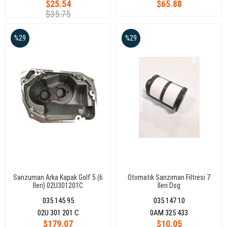
$25.54
$65.88
$35.75
%29
%29
Sanzuman Arka Kapak Golf 5 (6
Otomatik Sanzıman Filtresi 7
İleri) 02U301201C
İleri Dsg
035 145 95
035 147 10
02U 301 201 C
0AM 325 433
$179.07
$10.05