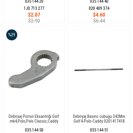
035 144 20
035 144 40
1J0 713 277
020 409 374
$2.07
$4.60
$2.90
$6.44
%29
Debriyaj Piston Eksantriği Golf
Debriyaj Basınc cubugu 342Mm
mk4,Polo,Polo Classic,Caddy
Golf4-Polo-Caddy 020141741B
02K141709A/020141709B
035 144 50
035 144 51