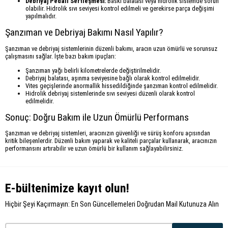
Debriyaj Pedalı Sertleşmesi:
Baskı balatası veya hidrolik sistemde sorun
olabilir. Hidrolik sıvı seviyesi kontrol edilmeli ve gerekirse parça değişimi
yapılmalıdır.
Şanzıman ve Debriyaj Bakımı Nasıl Yapılır?
Şanzıman ve debriyaj sistemlerinin düzenli bakımı, aracın uzun ömürlü ve sorunsuz
çalışmasını sağlar. İşte bazı bakım ipuçları:
Şanzıman yağı belirli kilometrelerde değiştirilmelidir.
Debriyaj balatası, aşınma seviyesine bağlı olarak kontrol edilmelidir.
Vites geçişlerinde anormallik hissedildiğinde şanzıman kontrol edilmelidir.
Hidrolik debriyaj sistemlerinde sıvı seviyesi düzenli olarak kontrol
edilmelidir.
Sonuç: Doğru Bakım ile Uzun Ömürlü Performans
Şanzıman ve debriyaj sistemleri, aracınızın güvenliği ve sürüş konforu açısından
kritik bileşenlerdir. Düzenli bakım yaparak ve kaliteli parçalar kullanarak, aracınızın
performansını artırabilir ve uzun ömürlü bir kullanım sağlayabilirsiniz.
E-bültenimize kayıt olun!
Hiçbir Şeyi Kaçırmayın: En Son Güncellemeleri Doğrudan Mail Kutunuza Alın