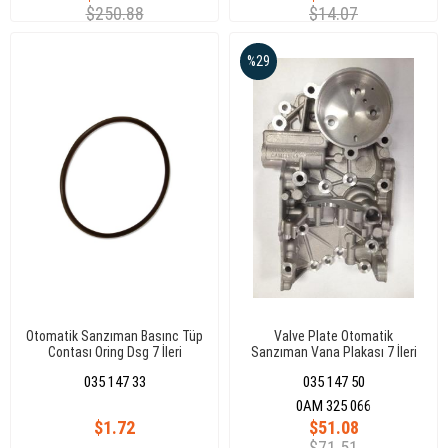
$250.88
$14.07
%29
Otomatik Sanzıman Basınc Tüp
Valve Plate Otomatik
Contası Oring Dsg 7 İleri
Sanzıman Vana Plakası 7 İleri
Dsg Sanzıman
035 147 33
035 147 50
0AM 325 066
$1.72
$51.08
$71.51