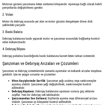
Motorun gücünü şanzımana ileten sürtünme bileşenidir. Aşınmaya bağlı olarak belirli
periyotlarda değiştirilmesi gerekir.
2. Volan
Motor ile debriyaj arasında yer alan ve motor gücünü dengeleyen döner disk
şeklindeki parçadır.
3. Baskı Balata
Debriyaj balatasına baskı yaparak motor ve şanzıman arasındaki bağlantıyı kontrol
eden mekanizmadır.
4. Debriyaj Bilyası
Debriyaj pedalına basıldığında baskı balatasına kuvvet ileten rulman sistemidir.
Şanzıman ve Debriyaj Arızaları ve Çözümleri
Şanzıman ve debriyaj sistemlerinde zamanla aşınmalar ve mekanik arızalar meydana
gelebilir. İşte en yaygın sorunlar ve çözümleri:
Vites Geçişlerinde Sertlik:
Şanzıman yağı azalmış veya senkromeçler
aşınmış olabilir. Şanzıman yağı değiştirilmeli, senkromeçler kontrol
edilmelidir.
Debriyaj Kayması:
Debriyaj balatasının aşınması sonucu güç aktarımı
zayıflar. Yeni bir debriyaj seti takılmalıdır.
Şanzımandan Ses Gelmesi:
Dişlilerde aşınma veya diferansiyel arızası
olabilir. Şanzıman içi bileşenler kontrol edilmelidir.