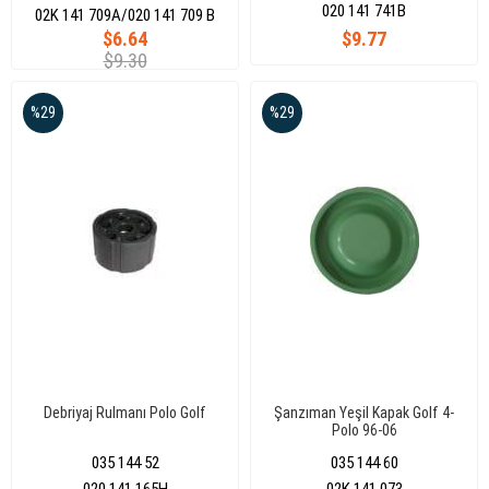
020 141 741B
02K 141 709A/020 141 709 B
$6.64
$9.77
$9.30
%29
%29
Debriyaj Rulmanı Polo Golf
Şanzıman Yeşil Kapak Golf 4-
Polo 96-06
035 144 52
035 144 60
020 141 165H
02K 141 073