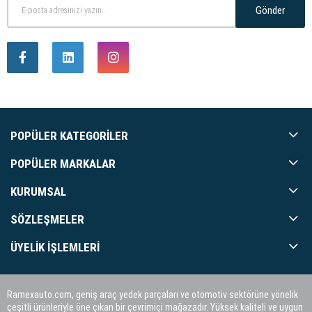
Gönder
POPÜLER KATEGORILER
POPÜLER MARKALAR
KURUMSAL
SÖZLEŞMELER
ÜYELIK İŞLEMLERI
Ramexauto.com, geniş araç yedek parçaları ve otomotiv sektörüne yönelik
çeşitli ürünleriyle öne çıkan bir çevrimiçi mağazadır. Yüksek kaliteli ve uygun