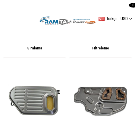
0
Türkçe - USD
Şanzıman ve Debriyaj
Debriyaj set Kavrama Volant
Sanzıman Parçaları
DEBRIYAJ MERKEZLERI
Sıralama
Filtreleme