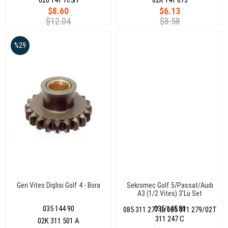
$8.60
$6.13
$12.04
$8.58
%29
Geri Vites Dişlisi Golf 4 - Bora
Sekromec Golf 5/Passat/Audı
A3 (1/2 Vites) 3'Lü Set
035 144 90
035 145 80
085 311 277 B/085 311 279/02T
311 247 C
02K 311 501 A