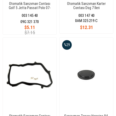
Otomatik Sanzıman Contası
Otomatik Sanzıman Karter
Golf 5 Jetta Passat Polo 07-
Contası Dsg 7 İleri
003 145 40
003 147 40
0AM 325 219 C
09G 321 370
$5.11
$12.31
$7.15
%29