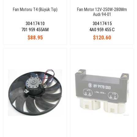
Fan Motoru T4 (Büyük Tip)
Fan Motor 12V-250W-280Mm
Audı 94-01
304 174 10
304 174 15
701 959 455AM
4A0 959 455 C
$88.95
$120.60