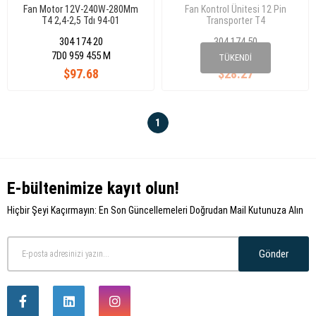
Fan Motor 12V-240W-280Mm
Fan Kontrol Ünitesi 12 Pin
T4 2,4-2,5 Tdı 94-01
Transporter T4
304 174 20
304 174 50
7D0 959 455 M
701 919 506
TÜKENDI
$97.68
$28.27
1
E-bültenimize kayıt olun!
Hiçbir Şeyi Kaçırmayın: En Son Güncellemeleri Doğrudan Mail Kutunuza Alın
Gönder