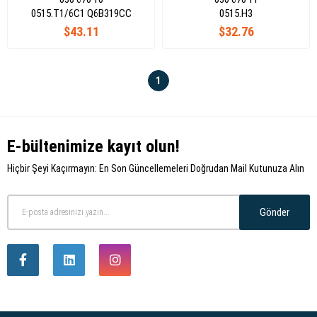
0515.T1/6C1 Q6B319CC
0515.H3
$43.11
$32.76
1
E-bültenimize kayıt olun!
Hiçbir Şeyi Kaçırmayın: En Son Güncellemeleri Doğrudan Mail Kutunuza Alın
Gönder