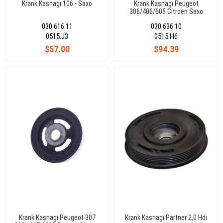
Krank Kasnagı 106 - Saxo
Krank Kasnagı Peugeot
306/406/605 Citroen Saxo
Xsara Xsantia 1,8 2,0
030 616 11
030 636 10
0515.J3
0515.H6
$57.00
$94.39
Krank Kasnagı Peugeot 307
Krank Kasnagı Partner 2,0 Hdı