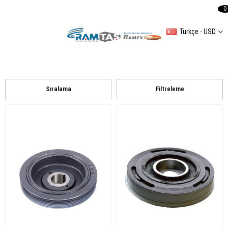
0
Türkçe - USD
PEUGEOT
306
PARTNER 2007
PEUGEOT UNIVERSAL
106
207
307
605
PARTNER Combispace (5F)
PARTNER YENI
BOXER
Sıralama
Filtreleme