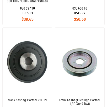
308 1007 3008 Partner Citroen
C3 C4 05- 1,6 Hdı
030 637 10
030 660 10
0515.T3
0515.P2
$38.65
$50.60
Krank Kasnagı Partner 2,0 Hdı
Krank Kasnagı Berlingo-Partner
1,9D Xud9-Dw8