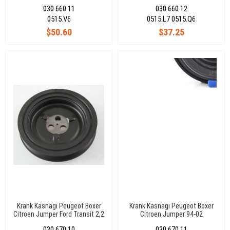
030 660 11
030 660 12
0515.V6
0515.L7 0515.Q6
$50.60
$37.25
Krank Kasnagı Peugeot Boxer
Krank Kasnagı Peugeot Boxer
Citroen Jumper Ford Transit 2,2
Citroen Jumper 94-02
Tdcı
030 670 10
030 670 11