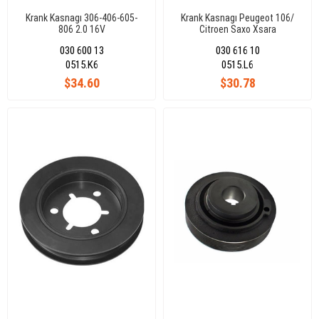
Krank Kasnagı 306-406-605-
Krank Kasnagı Peugeot 106/
806 2.0 16V
Citroen Saxo Xsara
030 600 13
030 616 10
0515.K6
0515.L6
$34.60
$30.78