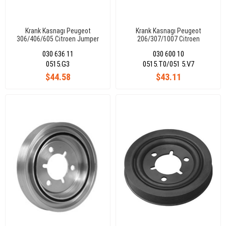
Krank Kasnagı Peugeot
Krank Kasnagı Peugeot
306/406/605 Citroen Jumper
206/307/1007 Citroen
Jumpy 94-
C1/C2/C3/Xsara 1.4/1.6 Hdı
030 636 11
030 600 10
Ford Fiesta Fusıon Mazda 2-3
0515.G3
0515.T0/051 5.V7
$44.58
$43.11