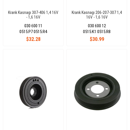
Krank Kasnagı 307-406 1,4 16V
Krank Kasnagı 206-207-307 1,4
- 1,6 16V
16V - 1,6 16V
030 600 11
030 600 12
0515.P7 0515.R4
0515.K1 0515.R8
$32.28
$30.99