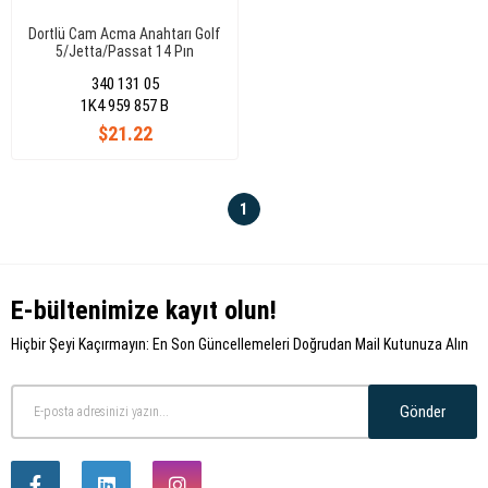
Dortlü Cam Acma Anahtarı Golf
5/Jetta/Passat 14 Pın
340 131 05
1K4 959 857 B
$21.22
1
E-bültenimize kayıt olun!
Hiçbir Şeyi Kaçırmayın: En Son Güncellemeleri Doğrudan Mail Kutunuza Alın
Gönder