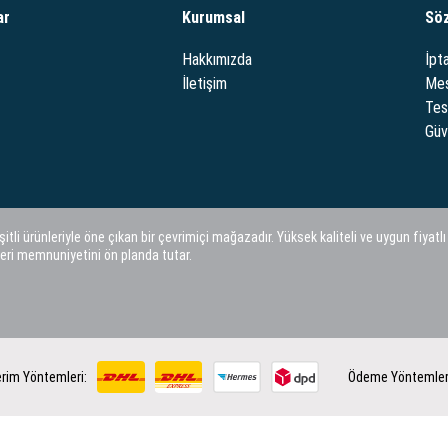
ar
Kurumsal
Sö
Hakkımızda
İpta
İletişim
Mes
Tes
Güve
i ürünleriyle öne çıkan bir çevrimiçi mağazadır. Yüksek kaliteli ve uygun fiyatlı
eri memnuniyetini ön planda tutar.
rim Yöntemleri:
Ödeme Yöntemler