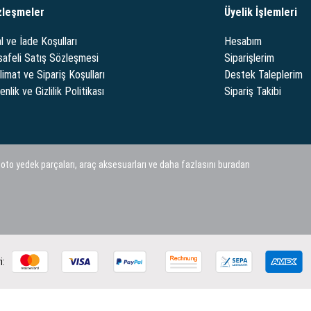
zleşmeler
Üyelik İşlemleri
l ve İade Koşulları
Hesabım
afeli Satış Sözleşmesi
Siparişlerim
limat ve Sipariş Koşulları
Destek Taleplerim
nlik ve Gizlilik Politikası
Sipariş Takibi
 oto yedek parçaları, araç aksesuarları ve daha fazlasını buradan
i: