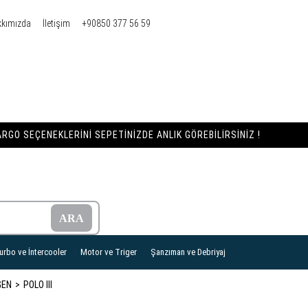
kkımızda
İletişim
+90850 377 56 59
RGO SEÇENEKLERINI SEPETINIZDE ANLIK GÖREBILIRSINIZ !
urbo ve İntercooler
Motor ve Triger
Şanzıman ve Debriyaj
GEN
POLO III