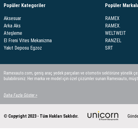
Popüler Kategoriler
Popüler Markal
Aksesuar
RAMEX
Arka Aks
RAMEX.
Ateşleme
WELTWEIT
El Freni Vites Mekanizma
RANZEL
Yakıt Deposu Egzoz
SRT
Ramexauto.com, geniş araç yedek parçaları ve otomotiv sektörüne yönelik çeşitl
bulabilirsiniz. Her marka ve model için özel çözümler sunan Ramexauto, müşt
Daha Fazla Göster >
© Copyright 2023 - Tüm Hakları Saklıdır.
Gönde