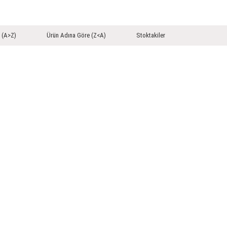
 (A>Z)
Ürün Adına Göre (Z<A)
Stoktakiler