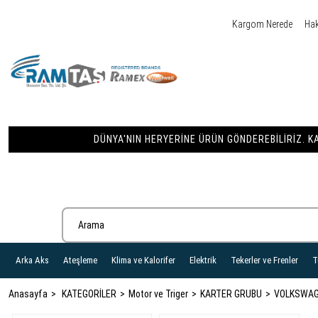
Kargom Nerede
Ha
DÜNYA'NIN HERYERINE ÜRÜN GÖNDEREBILIRIZ. KA
Arka Aks
Ateşleme
Klima ve Kalorifer
Elektrik
Tekerler ve Frenler
T
Anasayfa
KATEGORİLER
Motor ve Triger
KARTER GRUBU
VOLKSWA