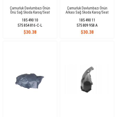
Çamurluk Davlumbazı Önün
Çamurluk Davlumbazı Önün
Önü Sağ Skoda Karoq/Seat
Arkası Sağ Skoda Karoq/Seat
Ateca 2018-2021 575854816-
Ateca 2018-2021 575809958A
185 490 10
185 490 11
C-L
575 854 816-C-L
575 809 958 A
$30.38
$30.38