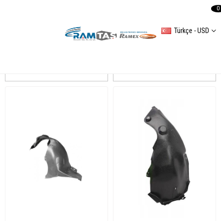
0
Türkçe - USD
Karoq 2018-2021 Camurluk Davlumbaz
Sıralama
Filtreleme