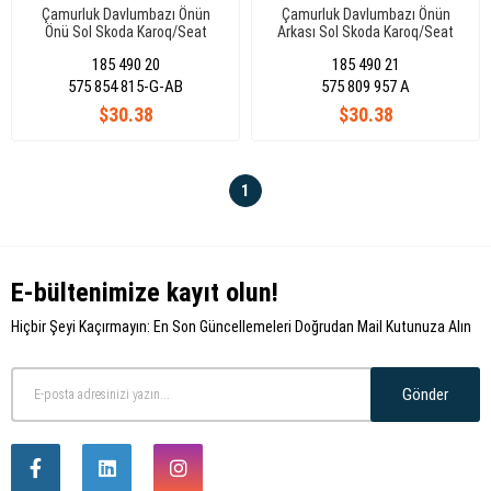
Çamurluk Davlumbazı Önün
Çamurluk Davlumbazı Önün
Önü Sol Skoda Karoq/Seat
Arkası Sol Skoda Karoq/Seat
Ateca 2018-2021 575854815-
Ateca 2018-2021 575809957A
185 490 20
185 490 21
G-Ab
575 854 815-G-AB
575 809 957 A
$30.38
$30.38
1
E-bültenimize kayıt olun!
Hiçbir Şeyi Kaçırmayın: En Son Güncellemeleri Doğrudan Mail Kutunuza Alın
Gönder