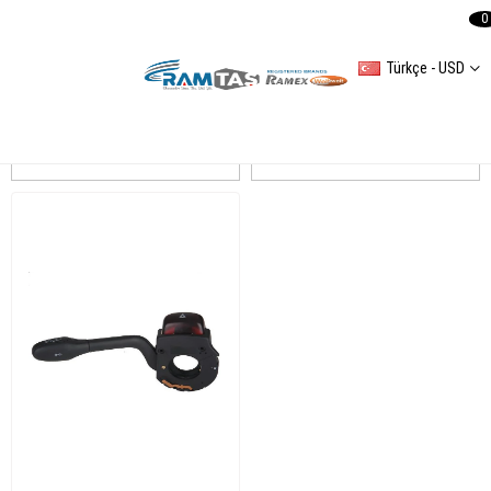
0
Türkçe - USD
GOLF III
Sıralama
Filtreleme