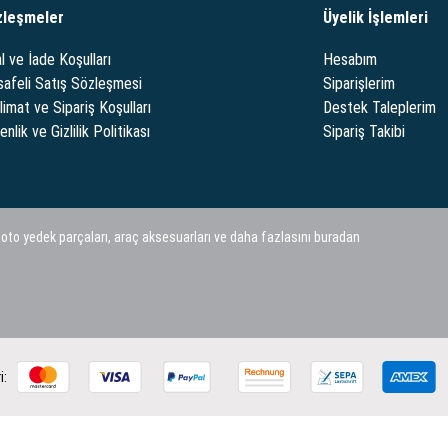
zleşmeler
Üyelik İşlemleri
l ve İade Koşulları
Hesabım
afeli Satış Sözleşmesi
Siparişlerim
limat ve Sipariş Koşulları
Destek Taleplerim
nlik ve Gizlilik Politikası
Sipariş Takibi
 oto yedek parçaları, araç aksesuarları ve daha fazlasını buradan
i: