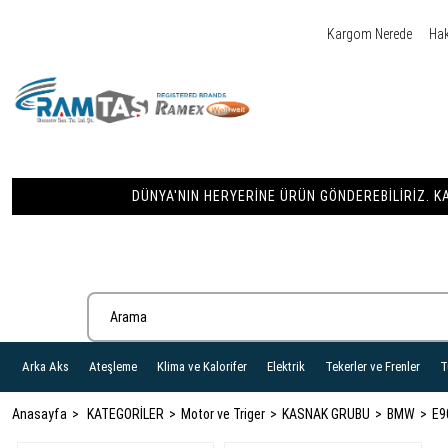
Kargom Nerede
Ha
DÜNYA'NIN HERYERINE ÜRÜN GÖNDEREBILIRIZ. KA
Arka Aks
Ateşleme
Klima ve Kalorifer
Elektrik
Tekerler ve Frenler
T
Anasayfa
KATEGORİLER
Motor ve Triger
KASNAK GRUBU
BMW
E9