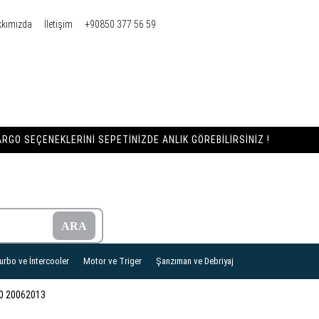
kkımızda
İletişim
+90850 377 56 59
RGO SEÇENEKLERINI SEPETINIZDE ANLIK GÖREBILIRSINIZ !
urbo ve İntercooler
Motor ve Triger
Şanzıman ve Debriyaj
0 20062013