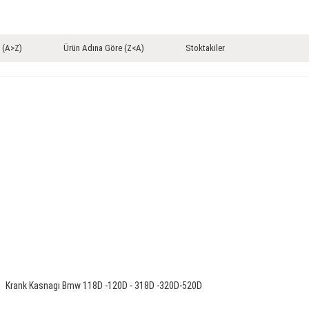
 (A>Z)
Ürün Adına Göre (Z<A)
Stoktakiler
Krank Kasnagı Bmw 118D -120D - 318D -320D-520D