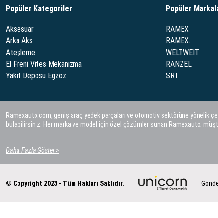
Popüler Kategoriler
Popüler Markal
Aksesuar
RAMEX
Arka Aks
RAMEX.
Ateşleme
WELTWEIT
El Freni Vites Mekanizma
RANZEL
Yakıt Deposu Egzoz
SRT
Ramexauto.com, geniş araç yedek parçaları ve otomotiv sektörüne yönelik çeşitl
bulabilirsiniz. Her marka ve model için özel çözümler sunan Ramexauto, müşt
Daha Fazla Göster >
© Copyright 2023 - Tüm Hakları Saklıdır.
Gönde