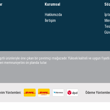
ar
Kurumsal
Sö
Hakkımızda
İpta
İletişim
Mes
Tes
Güve
i ürünleriyle öne çıkan bir çevrimiçi mağazadır. Yüksek kaliteli ve uygun fiyatlı
eri memnuniyetini ön planda tutar.
rim Yöntemleri:
Ödeme Yöntemler