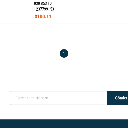
030 853 10
11237799153
$100.11
1
Gönder