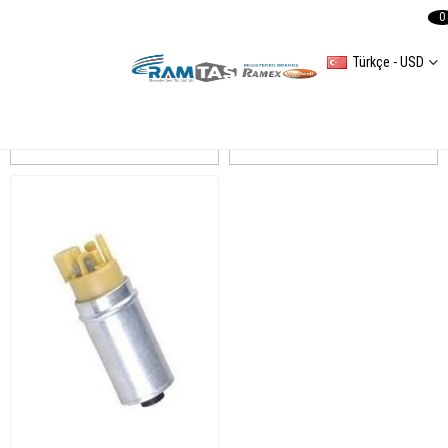
0
Türkçe - USD
CADDY III
Sıralama
Filtreleme